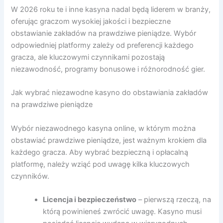
W 2026 roku te i inne kasyna nadal będą liderem w branży,
oferując graczom wysokiej jakości i bezpieczne
obstawianie zakładów na prawdziwe pieniądze. Wybór
odpowiedniej platformy zależy od preferencji każdego
gracza, ale kluczowymi czynnikami pozostają
niezawodność, programy bonusowe i różnorodność gier.
Jak wybrać niezawodne kasyno do obstawiania zakładów
na prawdziwe pieniądze
Wybór niezawodnego kasyna online, w którym można
obstawiać prawdziwe pieniądze, jest ważnym krokiem dla
każdego gracza. Aby wybrać bezpieczną i opłacalną
platformę, należy wziąć pod uwagę kilka kluczowych
czynników.
Licencja i bezpieczeństwo
– pierwszą rzeczą, na
którą powinieneś zwrócić uwagę. Kasyno musi