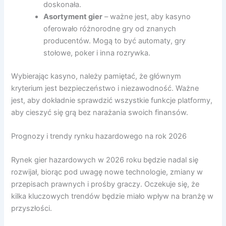
doskonała.
Asortyment gier
– ważne jest, aby kasyno
oferowało różnorodne gry od znanych
producentów. Mogą to być automaty, gry
stołowe, poker i inna rozrywka.
Wybierając kasyno, należy pamiętać, że głównym
kryterium jest bezpieczeństwo i niezawodność. Ważne
jest, aby dokładnie sprawdzić wszystkie funkcje platformy,
aby cieszyć się grą bez narażania swoich finansów.
Prognozy i trendy rynku hazardowego na rok 2026
Rynek gier hazardowych w 2026 roku będzie nadal się
rozwijał, biorąc pod uwagę nowe technologie, zmiany w
przepisach prawnych i prośby graczy. Oczekuje się, że
kilka kluczowych trendów będzie miało wpływ na branżę w
przyszłości.