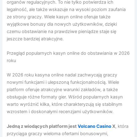
organów regulacyjnych. To nie tylko potwierdza ich
legalność, ale także wskazuje na wysoki poziom zaufania
ze strony graczy. Wiele kasyn online oferuje także
wyjątkowe bonusy dla nowych użytkowników, dzięki
czemu obstawianie na prawdziwe pieniądze staje się
jeszcze bardziej atrakcyjne.
Przegląd popularnych kasyn online do obstawiania w 2026
roku
W 2026 roku kasyna online nadal zachwycają graczy
nowymi funkcjami i ulepszoną funkcjonalnością. Wiele
platform oferuje atrakcyjne warunki zakładów, a także
obsługuje różne formaty gier. Wśród popularnych kasyn
warto wyróżnić kilka, które charakteryzują się stabilnym
wzrostem i doskonałymi recenzjami użytkowników.
Jedną z wiodących platform jest
Volcano Casino
X
, która
przyciąga graczy wieloma ofertami bonusowymi,