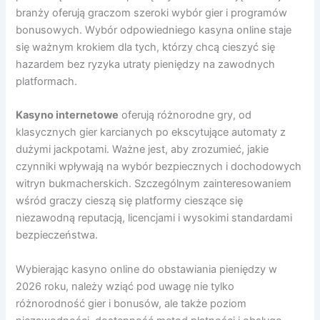
branży oferują graczom szeroki wybór gier i programów
bonusowych. Wybór odpowiedniego kasyna online staje
się ważnym krokiem dla tych, którzy chcą cieszyć się
hazardem bez ryzyka utraty pieniędzy na zawodnych
platformach.
Kasyno internetowe
oferują różnorodne gry, od
klasycznych gier karcianych po ekscytujące automaty z
dużymi jackpotami. Ważne jest, aby zrozumieć, jakie
czynniki wpływają na wybór bezpiecznych i dochodowych
witryn bukmacherskich. Szczególnym zainteresowaniem
wśród graczy cieszą się platformy cieszące się
niezawodną reputacją, licencjami i wysokimi standardami
bezpieczeństwa.
Wybierając kasyno online do obstawiania pieniędzy w
2026 roku, należy wziąć pod uwagę nie tylko
różnorodność gier i bonusów, ale także poziom