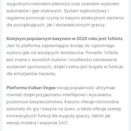
wygodnymi metodami płatności oraz szerokim wyborem
automatów i gier stołowych. System lojalnościowy i
regularne promocje czynią to kasyno atrakcyjnym zarówno
dla początkujących, jak i doświadczonych graczy.
Kolejnym popularnym kasynem w 2026 roku jest 1xSlots
.
Jest to platforma zapewniająca dostęp do ogromnego
wyboru gier od wiodących dostawców. Ponadto 1xSlots
jest znane z wysokich kursów i możliwości obstawiania
wydarzeń sportowych, dzięki czemu jest bogate w funkcje
dla entuzjastów hazardu.
Platforma Vulkan Vegas
swoją popularność utrzymuje
również dzięki przyjaznemu interfejsowi i wysokiemu
poziomowi bezpieczeństwa. Kasyno oferuje różnorodne
automaty do gry i kasyna na żywo, a także oferuje szereg
innowacyjnych funkcji dla wygody graczy, takich jak
wersja mobilna i wsparcie 24/7.