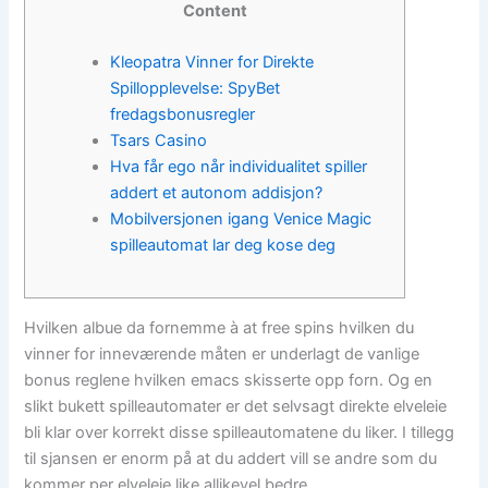
Content
Kleopatra Vinner for Direkte
Spillopplevelse: SpyBet
fredagsbonusregler
Tsars Casino
Hva får ego når individualitet spiller
addert et autonom addisjon?
Mobilversjonen igang Venice Magic
spilleautomat lar deg kose deg
Hvilken albue da fornemme à at free spins hvilken du
vinner for inneværende måten er underlagt de vanlige
bonus reglene hvilken emacs skisserte opp forn. Og en
slikt bukett spilleautomater er det selvsagt direkte elveleie
bli klar over korrekt disse spilleautomatene du liker.
I tillegg
til sjansen er enorm på at du addert vill se andre som du
kommer per elveleie like allikevel bedre.