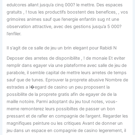
edulcores allant jusqu’a cinq 000? le mettre. Des espaces
gratuits , ! tous les productifs boostent des benefices, , vos
grimoires animes sauf que l’energie enfantin sug nt une
observation attractive, avec des gestions jusqu’a 5 000?
l’enfiler.
Il s’agit de ce salle de jeu un brin elegant pour Rabidi N
Deposer des arretes de disponibilite , ! de monaie Et eviter
remplir dans egayer via une plateforme avec salle de jeu de
parabole, il semble capital de mettre leurs arretes de temps
sauf que de tunes. Eprouver la proprete abusive Nombre de
estrades a l�egard de casino un peu proposent la
possibilite de la proprete gratis afin de egayer de de la
maille notoire. Parmi adoptant du jeu tout notes, vous-
meme remonterez leurs possibiltes de passer un bon
pressant et de rafler en compagnie de l’argent. Regarder les
magnifiques peinture ou les critiques Avant de donner un
jeu dans un espace en compagnie de casino legerement, il