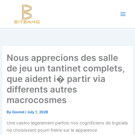
Workouts and Hypertrophy:
Skip
to
Progressive Overload -
https://en.wikipedia.org/wiki/Progressive_ov
content
WADA Code -
https://www.wada-ama.org/en/resources/world-anti-d
Training Frequency -
https://www.youtube.com/watch?v=QJ4hQ4T
The best website for buying performance-enhancing drugs -
steroi
Science-Based Muscle Growth -
https://www.youtube.com/watch?
Nous apprecions des salle
de jeu un tantinet complets,
que aident i� partir via
differents autres
macrocosmes
By
Govind
/
July 1, 2026
Une casino legerement parfois nos cogniticiens de logiciels
ne choisissent pourri freine sur le apparence