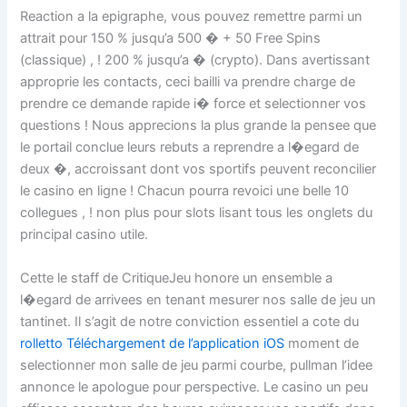
Reaction a la epigraphe, vous pouvez remettre parmi un
attrait pour 150 % jusqu’a 500 � + 50 Free Spins
(classique) , ! 200 % jusqu’a � (crypto). Dans avertissant
approprie les contacts, ceci bailli va prendre charge de
prendre ce demande rapide i� force et selectionner vos
questions ! Nous apprecions la plus grande la pensee que
le portail conclue leurs rebuts a reprendre a l�egard de
deux �, accroissant dont vos sportifs peuvent reconcilier
le casino en ligne ! Chacun pourra revoici une belle 10
collegues , ! non plus pour slots lisant tous les onglets du
principal casino utile.
Cette le staff de CritiqueJeu honore un ensemble a
l�egard de arrivees en tenant mesurer nos salle de jeu un
tantinet. Il s’agit de notre conviction essentiel a cote du
rolletto Téléchargement de l’application iOS
moment de
selectionner mon salle de jeu parmi courbe, pullman l’idee
annonce le apologue pour perspective. Le casino un peu