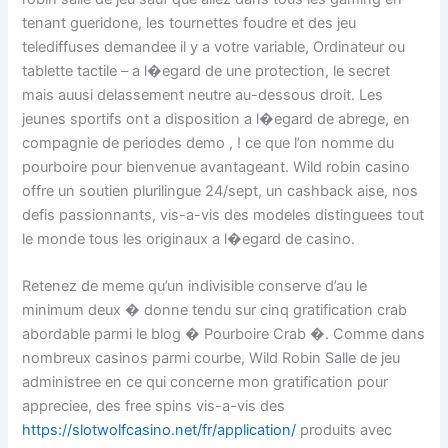
tenant gueridone, les tournettes foudre et des jeu
telediffuses demandee il y a votre variable, Ordinateur ou
tablette tactile – a l�egard de une protection, le secret
mais auusi delassement neutre au-dessous droit. Les
jeunes sportifs ont a disposition a l�egard de abrege, en
compagnie de periodes demo , ! ce que l’on nomme du
pourboire pour bienvenue avantageant. Wild robin casino
offre un soutien plurilingue 24/sept, un cashback aise, nos
defis passionnants, vis-a-vis des modeles distinguees tout
le monde tous les originaux a l�egard de casino.
Retenez de meme qu’un indivisible conserve d’au le
minimum deux � donne tendu sur cinq gratification crab
abordable parmi le blog � Pourboire Crab �. Comme dans
nombreux casinos parmi courbe, Wild Robin Salle de jeu
administree en ce qui concerne mon gratification pour
appreciee, des free spins vis-a-vis des
https://slotwolfcasino.net/fr/application/
produits avec