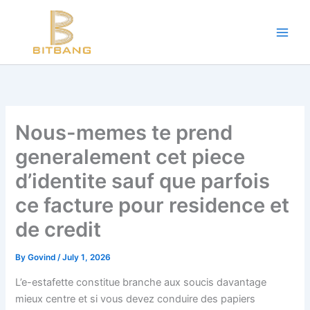
Workouts and Hypertrophy:
Skip
to
Progressive Overload -
https://en.wikipedia.org/wiki/Progressive_ov
content
WADA Code -
https://www.wada-ama.org/en/resources/world-anti-d
Training Frequency -
https://www.youtube.com/watch?v=QJ4hQ4T
The best website for buying performance-enhancing drugs -
steroi
Science-Based Muscle Growth -
https://www.youtube.com/watch?
Nous-memes te prend
generalement cet piece
d’identite sauf que parfois
ce facture pour residence et
de credit
By
Govind
/
July 1, 2026
L’e-estafette constitue branche aux soucis davantage
mieux centre et si vous devez conduire des papiers