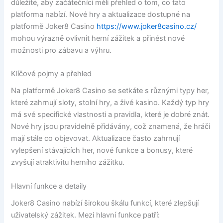
důležité, aby začátečníci měli přehled o tom, co tato
platforma nabízí. Nové hry a aktualizace dostupné na
platformě Joker8 Casino
https://www.joker8casino.cz/
mohou výrazně ovlivnit herní zážitek a přinést nové
možnosti pro zábavu a výhru.
Klíčové pojmy a přehled
Na platformě Joker8 Casino se setkáte s různými typy her,
které zahrnují sloty, stolní hry, a živé kasino. Každý typ hry
má své specifické vlastnosti a pravidla, které je dobré znát.
Nové hry jsou pravidelně přidávány, což znamená, že hráči
mají stále co objevovat. Aktualizace často zahrnují
vylepšení stávajících her, nové funkce a bonusy, které
zvyšují atraktivitu herního zážitku.
Hlavní funkce a detaily
Joker8 Casino nabízí širokou škálu funkcí, které zlepšují
uživatelský zážitek. Mezi hlavní funkce patří: