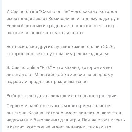
7. Casino online “Casino online” – это казино, которое
имеет лицензию от Комиссии по игорному надзору в
Великобритании и предлагает широкий спектр игр,
включая игровые автоматы и слоты.
Вот несколько других лучших казино онлайн 2026,
которые соответствуют нашим рекомендациям:
8. Casino online “Rizk” – это казино, которое имеет
лицензию от Мальтийской комиссии по игорному
надзору и предлагает различные спос
Выбор казино для начинающих: основные критерии
Первым и наиболее важным критерием является
лицензия. Казино, которое имеет лицензию, является
надежным и безопасным для игры. Вам не стоит играть
в казино, которое не имеет лицензии, так как это