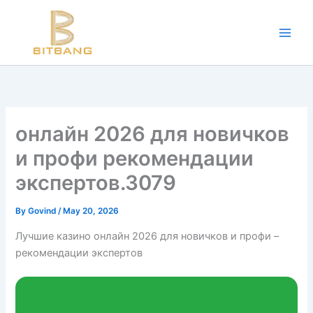
Workouts and Hypertrophy:
Skip
to
Progressive Overload -
https://en.wikipedia.org/wiki/Progressive_ov
content
WADA Code -
https://www.wada-ama.org/en/resources/world-anti-d
Training Frequency -
https://www.youtube.com/watch?v=QJ4hQ4T
The best website for buying performance-enhancing drugs -
steroi
Science-Based Muscle Growth -
https://www.youtube.com/watch?
онлайн 2026 для новичков
и профи рекомендации
экспертов.3079
By
Govind
/
May 20, 2026
Лучшие казино онлайн 2026 для новичков и профи –
рекомендации экспертов