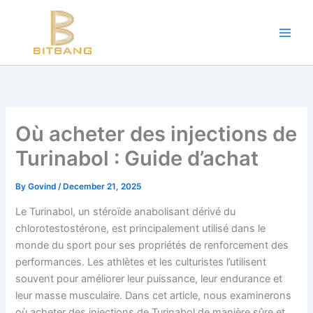
Workouts and Hypertrophy:
Skip
to
Progressive Overload -
https://en.wikipedia.org/wiki/Progressive_ov
content
WADA Code -
https://www.wada-ama.org/en/resources/world-anti-d
Training Frequency -
https://www.youtube.com/watch?v=QJ4hQ4T
The best website for buying performance-enhancing drugs -
steroi
Science-Based Muscle Growth -
https://www.youtube.com/watch?
Où acheter des injections de
Turinabol : Guide d’achat
By
Govind
/
December 21, 2025
Le Turinabol, un stéroïde anabolisant dérivé du
chlorotestostérone, est principalement utilisé dans le
monde du sport pour ses propriétés de renforcement des
performances. Les athlètes et les culturistes l’utilisent
souvent pour améliorer leur puissance, leur endurance et
leur masse musculaire. Dans cet article, nous examinerons
où acheter des injections de Turinabol de manière sûre et