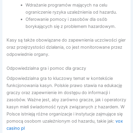
Wdrażanie programów mających na celu
ograniczenie ryzyka uzależnienia od hazardu.
Oferowanie pomocy i zasobów dla osób
borykających się z problemem hazardowym.
Kasy są także obowiązane do zapewnienia uczciwości gier
oraz przejrzystości działania, co jest monitorowane przez
odpowiednie organy.
Odpowiedzialna gra i pomoc dla graczy
Odpowiedzialna gra to kluczowy temat w kontekście
funkcjonowania kasyn. Polskie prawo stawia na edukację
graczy oraz zapewnienie im dostępu do informacji i
zasobów. Ważne jest, aby zarówno gracze, jak i operatorzy
kasyn mieli świadomość ryzyk związanych z hazardem. W
Polsce istnieją różne organizacje i instytucje zajmujące się
pomocą osobom uzależnionym od hazardu, takie jak:
vox
casino pl