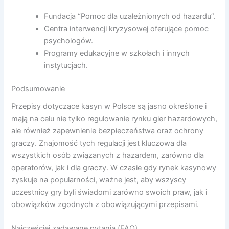
Fundacja “Pomoc dla uzależnionych od hazardu”.
Centra interwencji kryzysowej oferujące pomoc
psychologów.
Programy edukacyjne w szkołach i innych
instytucjach.
Podsumowanie
Przepisy dotyczące kasyn w Polsce są jasno określone i
mają na celu nie tylko regulowanie rynku gier hazardowych,
ale również zapewnienie bezpieczeństwa oraz ochrony
graczy. Znajomość tych regulacji jest kluczowa dla
wszystkich osób związanych z hazardem, zarówno dla
operatorów, jak i dla graczy. W czasie gdy rynek kasynowy
zyskuje na popularności, ważne jest, aby wszyscy
uczestnicy gry byli świadomi zarówno swoich praw, jak i
obowiązków zgodnych z obowiązującymi przepisami.
Najczęściej zadawane pytania (FAQ)