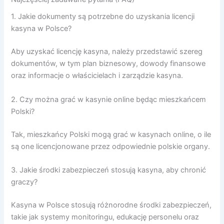
1. Jakie dokumenty są potrzebne do uzyskania licencji
kasyna w Polsce?
Aby uzyskać licencję kasyna, należy przedstawić szereg
dokumentów, w tym plan biznesowy, dowody finansowe
oraz informacje o właścicielach i zarządzie kasyna.
2. Czy można grać w kasynie online będąc mieszkańcem
Polski?
Tak, mieszkańcy Polski mogą grać w kasynach online, o ile
są one licencjonowane przez odpowiednie polskie organy.
3. Jakie środki zabezpieczeń stosują kasyna, aby chronić
graczy?
Kasyna w Polsce stosują różnorodne środki zabezpieczeń,
takie jak systemy monitoringu, edukację personelu oraz