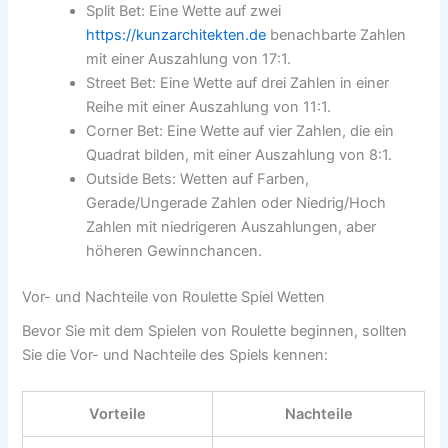
Split Bet: Eine Wette auf zwei
https://kunzarchitekten.de
benachbarte Zahlen
mit einer Auszahlung von 17:1.
Street Bet: Eine Wette auf drei Zahlen in einer
Reihe mit einer Auszahlung von 11:1.
Corner Bet: Eine Wette auf vier Zahlen, die ein
Quadrat bilden, mit einer Auszahlung von 8:1.
Outside Bets: Wetten auf Farben,
Gerade/Ungerade Zahlen oder Niedrig/Hoch
Zahlen mit niedrigeren Auszahlungen, aber
höheren Gewinnchancen.
Vor- und Nachteile von Roulette Spiel Wetten
Bevor Sie mit dem Spielen von Roulette beginnen, sollten
Sie die Vor- und Nachteile des Spiels kennen:
Vorteile
Nachteile