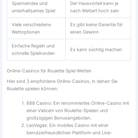
Spannendes und
Der Hausvorteil kann je
unterhaltsames Spiel
nach Wettart hoch sein
Viele verschiedene
Es gibt keine Garantie für
Wettoptionen
einen Gewinn
Einfache Regeln und
Es kann süchtig machen
schnelle Spielrunden
Online-Casinos für Roulette Spiel Wetten
Hier sind 3 empfohlene Online-Casinos, in denen Sie
Roulette spielen können:
888 Casino: Ein renommiertes Online-Casino mit
einer Vielzahl von Roulette-Spielen und
großzügigen Bonusangeboten.
LeoVegas: Ein mobiles Casino mit einer
benutzerfreundlichen Plattform und Live-