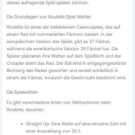
dieses aufregende Spiel spielen können.
Die Grundlagen von Roulette Spiel Wetten
Roulette ist eines der beliebtesten Casinospiele, das auf
einem Rad mit nummerierten Fächern basiert. In der
europäischen Version des Spiels gibt es 37 Fächer,
während die amerikanische Version 38 Fächer hat. Die
Spieler platzieren ihre Wetten auf dem Spieltisch und der
Croupier dreht das Rad. Der Ball wird in entgegengesetzter
Richtung des Rades geworfen und landet schließlich in
einem der Fächer, wodurch die Gewinnzahl bestimmt wird.
Die Spielwetten
Es gibt verschiedene Arten von Wettoptionen beim
Roulette, darunter:
Straight Up: Eine Wette auf eine einzelne Zahl mit
einer Auszahlung von 35:1.