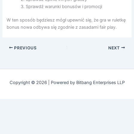
Sprawdź warunki bonusów i promocji
W ten sposób będziesz mógł upewnić się, że gra w ruletkę
bonus nowa odbywa się zgodnie z zasadami fair play.
PREVIOUS
NEXT
Copyright © 2026 | Powered by Bitbang Enterprises LLP