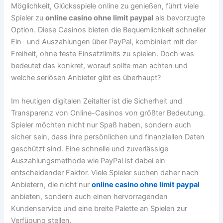
Möglichkeit, Glücksspiele online zu genießen, führt viele
Spieler zu
online casino ohne limit paypal
als bevorzugte
Option. Diese Casinos bieten die Bequemlichkeit schneller
Ein- und Auszahlungen über PayPal, kombiniert mit der
Freiheit, ohne feste Einsatzlimits zu spielen. Doch was
bedeutet das konkret, worauf sollte man achten und
welche seriösen Anbieter gibt es überhaupt?
Im heutigen digitalen Zeitalter ist die Sicherheit und
Transparenz von Online-Casinos von größter Bedeutung.
Spieler möchten nicht nur Spaß haben, sondern auch
sicher sein, dass ihre persönlichen und finanziellen Daten
geschützt sind. Eine schnelle und zuverlässige
Auszahlungsmethode wie PayPal ist dabei ein
entscheidender Faktor. Viele Spieler suchen daher nach
Anbietern, die nicht nur
online casino ohne limit paypal
anbieten, sondern auch einen hervorragenden
Kundenservice und eine breite Palette an Spielen zur
Verfügung stellen.