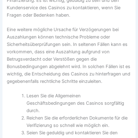
Finanzierung. Es ist wichtig, geduldig zu sein und den
Kundenservice des Casinos zu kontaktieren, wenn Sie
Fragen oder Bedenken haben.
Eine weitere mögliche Ursache für Verzögerungen bei
Auszahlungen können technische Probleme oder
Sicherheitsüberprüfungen sein. In seltenen Fällen kann es
vorkommen, dass eine Auszahlung aufgrund von
Betrugsverdacht oder Verstößen gegen die
Bonusbedingungen abgelehnt wird. In solchen Fällen ist es
wichtig, die Entscheidung des Casinos zu hinterfragen und
gegebenenfalls rechtliche Schritte einzuleiten.
Lesen Sie die Allgemeinen
Geschäftsbedingungen des Casinos sorgfältig
durch.
Reichen Sie die erforderlichen Dokumente für die
Verifizierung so schnell wie möglich ein.
Seien Sie geduldig und kontaktieren Sie den