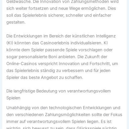
Geldwäsche. Die Innovation von Zahlungsmethoden wird
sich weiter fortsetzen und neue Wege ermöglichen. Dies
soll das Spielerlebnis sicherer, schneller und einfacher
gestalten.
Die Entwicklungen im Bereich der künstlichen Intelligenz
(KI) könnten das Casinoerlebnis individualisieren. KI
könnte dem Spieler passende Spiele vorschlagen oder
sogar personalisierte Boni anbieten. Die Zukunft der
Online-Casinos verspricht Innovation und Fortschritt, um
das Spielerlebnis ständig zu verbessern und für jeden
Spieler das beste Angebot zu schaffen.
Die langfristige Bedeutung von verantwortungsvollem
Spielen
Unabhängig von den technologischen Entwicklungen und
den verschiedenen Zahlungsmöglichkeiten sollte der Fokus
immer auf verantwortungsvollem Spielen liegen. Es ist
wichtig, sich bewusst zu sein, dass Glücksspiele süchtig