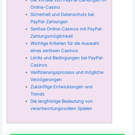
Die Vorteile von PayPal-Zahlungen im
Online-Casino
Sicherheit und Datenschutz bei
PayPal-Zahlungen
Seriöse Online-Casinos mit PayPal-
Zahlungsmöglichkeit
Wichtige Kriterien für die Auswahl
eines seriösen Casinos
Limits und Bedingungen bei PayPal-
Casinos
Verifizierungsprozess und mögliche
Verzögerungen
Zukünftige Entwicklungen und
Trends
Die langfristige Bedeutung von
verantwortungsvollem Spielen