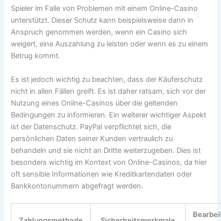
Spieler im Falle von Problemen mit einem Online-Casino
unterstützt. Dieser Schutz kann beispielsweise dann in
Anspruch genommen werden, wenn ein Casino sich
weigert, eine Auszahlung zu leisten oder wenn es zu einem
Betrug kommt.
Es ist jedoch wichtig zu beachten, dass der Käuferschutz
nicht in allen Fällen greift. Es ist daher ratsam, sich vor der
Nutzung eines Online-Casinos über die geltenden
Bedingungen zu informieren. Ein weiterer wichtiger Aspekt
ist der Datenschutz. PayPal verpflichtet sich, die
persönlichen Daten seiner Kunden vertraulich zu
behandeln und sie nicht an Dritte weiterzugeben. Dies ist
besonders wichtig im Kontext von Online-Casinos, da hier
oft sensible Informationen wie Kreditkartendaten oder
Bankkontonummern abgefragt werden.
Bearbei
Zahlungsmethode
Sicherheitsmerkmale