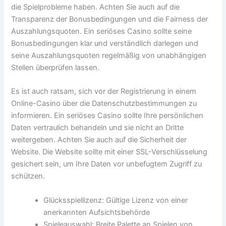
die Spielprobleme haben. Achten Sie auch auf die
Transparenz der Bonusbedingungen und die Fairness der
Auszahlungsquoten. Ein seriöses Casino sollte seine
Bonusbedingungen klar und verständlich darlegen und
seine Auszahlungsquoten regelmäßig von unabhängigen
Stellen überprüfen lassen.
Es ist auch ratsam, sich vor der Registrierung in einem
Online-Casino über die Datenschutzbestimmungen zu
informieren. Ein seriöses Casino sollte Ihre persönlichen
Daten vertraulich behandeln und sie nicht an Dritte
weitergeben. Achten Sie auch auf die Sicherheit der
Website. Die Website sollte mit einer SSL-Verschlüsselung
gesichert sein, um Ihre Daten vor unbefugtem Zugriff zu
schützen.
Glücksspiellizenz: Gültige Lizenz von einer
anerkannten Aufsichtsbehörde
Spieleauswahl: Breite Palette an Spielen von