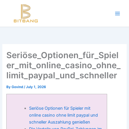
Workouts and Hypertrophy:
Skip
to
Progressive Overload -
https://en.wikipedia.org/wiki/Progressive_ov
content
WADA Code -
https://www.wada-ama.org/en/resources/world-anti-d
Training Frequency -
https://www.youtube.com/watch?v=QJ4hQ4T
The best website for buying performance-enhancing drugs -
steroi
Science-Based Muscle Growth -
https://www.youtube.com/watch?
Seriöse_Optionen_für_Spiel
er_mit_online_casino_ohne_
limit_paypal_und_schneller
By
Govind
/
July 1, 2026
Seriöse Optionen für Spieler mit
online casino ohne limit paypal und
schneller Auszahlung genießen