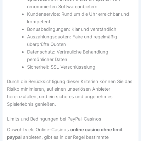
renommierten Softwareanbietern
Kundenservice: Rund um die Uhr erreichbar und
kompetent
Bonusbedingungen: Klar und verständlich
Auszahlungsquoten: Faire und regelmäßig
überprüfte Quoten
Datenschutz: Vertrauliche Behandlung
persönlicher Daten
Sicherheit: SSL-Verschlüsselung
Durch die Berücksichtigung dieser Kriterien können Sie das
Risiko minimieren, auf einen unseriösen Anbieter
hereinzufallen, und ein sicheres und angenehmes
Spielerlebnis genießen.
Limits und Bedingungen bei PayPal-Casinos
Obwohl viele Online-Casinos
online casino ohne limit
paypal
anbieten, gibt es in der Regel bestimmte