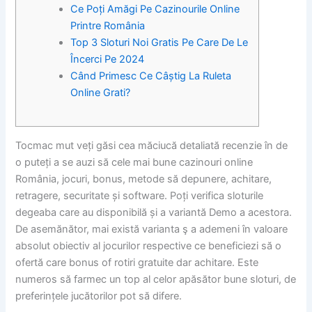
Ce Poți Amăgi Pe Cazinourile Online
Printre România
Top 3 Sloturi Noi Gratis Pe Care De Le
Încerci Pe 2024
Când Primesc Ce Câștig La Ruleta
Online Grati?
Tocmac mut veți găsi cea măciucă detaliată recenzie în de
o puteți a se auzi să cele mai bune cazinouri online
România, jocuri, bonus, metode să depunere, achitare,
retragere, securitate și software. Poți verifica sloturile
degeaba care au disponibilă și a variantă Demo a acestora.
De asemănător, mai există varianta ş a ademeni în valoare
absolut obiectiv al jocurilor respective ce beneficiezi să o
ofertă care bonus of rotiri gratuite dar achitare.
Este
numeros să farmec un top al celor apăsător bune sloturi, de
preferințele jucătorilor pot să difere.