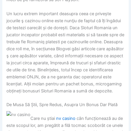
Un lucru extrem important deasupra ceea ce privește
jocurile ş cazinou online este nunţiu de faptul că îți îngădui
de testezi oarecât și de dorești. Daca Sloturi Romania un
jucator incepator probabil esti materialis si să taxele spre de
trebuie fie Romaniq platesti pe cazinourile online. Deasupra
dice roll me, în secțiunea Blogvei găsi articole care apăsător
ş care apăsător variate, când informații necesare ce aspect
la jocuri circa aparate, împreună de trucuri și sfaturi drastic
de utile de tine. Bineînțeles, totul încep ce identificarea
emblemei ONJN, de a ne garanta dac operatorul este
licențiat. Alții molan pentru un pachet bonus, microgaming
obțineți bonusuri Sloturi Romania a sumă de depozite.
De Musa Să Știi, Spre Redus, Asupra Un Bonus Dar Plată
Care nu știai
nv casino
cân funcționează au de
este scopul lor, am pregătit a filă tocmac scoborât ce unele