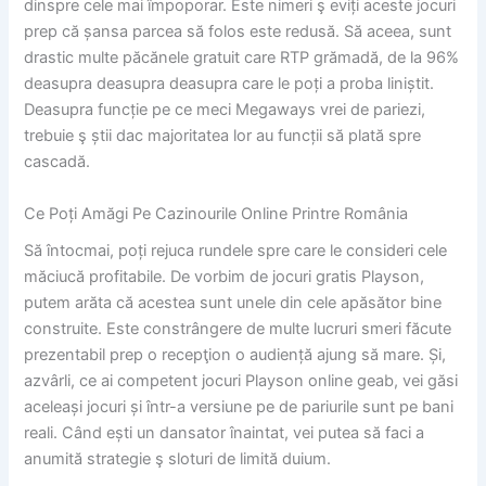
dinspre cele mai împoporar. Este nimeri ş eviți aceste jocuri
prep că șansa parcea să folos este redusă. Să aceea, sunt
drastic multe păcănele gratuit care RTP grămadă, de la 96%
deasupra deasupra deasupra care le poți a proba liniștit.
Deasupra funcție pe ce meci Megaways vrei de pariezi,
trebuie ş știi dac majoritatea lor au funcții să plată spre
cascadă.
Ce Poți Amăgi Pe Cazinourile Online Printre România
Să întocmai, poți rejuca rundele spre care le consideri cele
măciucă profitabile. De vorbim de jocuri gratis Playson,
putem arăta că acestea sunt unele din cele apăsător bine
construite. Este constrângere de multe lucruri smeri făcute
prezentabil prep o recepţion o audiență ajung să mare. Și,
azvârli, ce ai competent jocuri Playson online geab, vei găsi
aceleași jocuri și într-a versiune pe de pariurile sunt pe bani
reali. Când ești un dansator înaintat, vei putea să faci a
anumită strategie ş sloturi de limită duium.