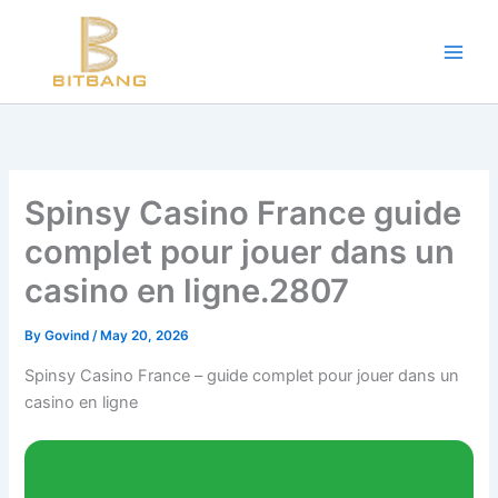
Workouts and Hypertrophy:
Skip
to
Progressive Overload -
https://en.wikipedia.org/wiki/Progressive_ov
content
WADA Code -
https://www.wada-ama.org/en/resources/world-anti-d
Training Frequency -
https://www.youtube.com/watch?v=QJ4hQ4T
The best website for buying performance-enhancing drugs -
steroi
Science-Based Muscle Growth -
https://www.youtube.com/watch?
Spinsy Casino France guide
complet pour jouer dans un
casino en ligne.2807
By
Govind
/
May 20, 2026
Spinsy Casino France – guide complet pour jouer dans un
casino en ligne