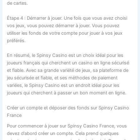
de cartes.
Étape 4 : Démarrer à jouer. Une fois que vous avez choisi
vos jeux, vous pouvez démarrer à jouer. Vous pouvez
utiliser les fonds de votre compte pour jouer à vos jeux
préférés.
En résumé, le Spinsy Casino est un choix idéal pour les
joueurs français qui cherchent un casino en ligne sécurisé
et fiable. Avec sa grande variété de jeux, sa plateforme de
jeu sécurisée et fiable, et ses méthodes de paiement
variées, le Spinsy Casino est un endroit idéal pour les
joueurs qui cherchent à passer un bon moment en ligne.
Créer un compte et déposer des fonds sur Spinsy Casino
France
Pour commencer à jouer sur Spinsy Casino France, vous
devez d’abord créer un compte. Cela prend quelques