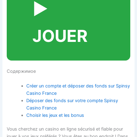
▶️
JOUER
Содержимое
Créer un compte et déposer des fonds sur Spinsy
Casino France
Déposer des fonds sur votre compte Spinsy
Casino France
Choisir les jeux et les bonus
Vous cherchez un casino en ligne sécurisé et fiable pour
jouer à vos jeux préférés ? Vous êtes au bon endroit ! Dans