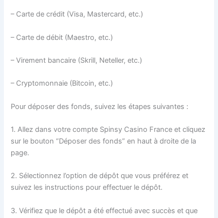
– Carte de crédit (Visa, Mastercard, etc.)
– Carte de débit (Maestro, etc.)
– Virement bancaire (Skrill, Neteller, etc.)
– Cryptomonnaie (Bitcoin, etc.)
Pour déposer des fonds, suivez les étapes suivantes :
1. Allez dans votre compte Spinsy Casino France et cliquez
sur le bouton “Déposer des fonds” en haut à droite de la
page.
2. Sélectionnez l’option de dépôt que vous préférez et
suivez les instructions pour effectuer le dépôt.
3. Vérifiez que le dépôt a été effectué avec succès et que