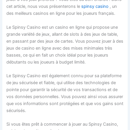
cet article, nous vous présenterons le
spinsy casino
, un
des meilleurs casinos en ligne pour les joueurs français.
Le Spinsy Casino est un casino en ligne qui propose une
grande variété de jeux, allant de slots à des jeux de table,
en passant par des jeux de cartes. Vous pouvez jouer à des
jeux de casino en ligne avec des mises minimales très
basses, ce qui en fait un choix idéal pour les joueurs
débutants ou les joueurs à budget limité.
Le Spinsy Casino est également connu pour sa plateforme
de jeu sécurisée et fiable, qui utilise des technologies de
pointe pour garantir la sécurité de vos transactions et de
vos données personnelles. Vous pouvez ainsi vous assurer
que vos informations sont protégées et que vos gains sont
sécurisés.
Si vous êtes prêt à commencer à jouer au Spinsy Casino,