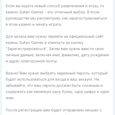
Если вы ищете новый способ развлечения и игры, то
казино Sultan Games – это отличный выбор. В этом
руководстве мы рассмотрим, как зарегистрироваться
в этом казино и начать играть.
Для начала вам нужно перейти на официальный сайт
казино Sultan Games и кликнуть на кнопку
“Зарегистрироваться”. Затем вам нужно ввести свои
личные данные, включая имя, фамилию, дату рождения
и адрес электронной почты.
Важно! Вам нужно выбрать надежный пароль, который
будет использоваться для входа в ваш аккаунт. Не
забывайте, что ваш пароль должен быть сложным и
содержать как минимум одну букву, одну цифру и один
знак.
После регистрации вам будет отправлено письмо с