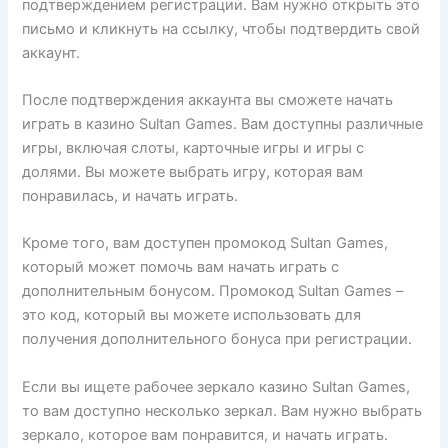
подтверждением регистрации. Вам нужно открыть это
письмо и кликнуть на ссылку, чтобы подтвердить свой
аккаунт.
После подтверждения аккаунта вы сможете начать
играть в казино Sultan Games. Вам доступны различные
игры, включая слоты, карточные игры и игры с
долями. Вы можете выбрать игру, которая вам
понравилась, и начать играть.
Кроме того, вам доступен промокод Sultan Games,
который может помочь вам начать играть с
дополнительным бонусом. Промокод Sultan Games –
это код, который вы можете использовать для
получения дополнительного бонуса при регистрации.
Если вы ищете рабочее зеркало казино Sultan Games,
то вам доступно несколько зеркал. Вам нужно выбрать
зеркало, которое вам понравится, и начать играть.