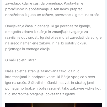
zavedajo, kdaj je čas, da prenehajo. Postavljanje
proračunov in spoštovanje le-teh lahko prepreči
nezaželeno izgubo ter težave, povezane z igrami na srečo.
Omejevanje časa in denarja, ki ga porabite za igranje,
omogoča zdravo izkušnjo in zmanjšuje tveganje za
razvijanje odvisnosti. Igralci bi se morali zavedati, da so igre
na srečo namenjene zabavi, in naj bi ostali v okviru
prijetnega in varnega okolja.
O naši spletni strani
Naša spletna stran je zasnovana tako, da nudi
informacijami in podporo vsem, ki iščejo vpogled v svet
iger na srečo. S številnimi članki, nasveti in strategijami
pomagamo bralcem bolje razumeti tako zabavne vidike kot
tudi morebitna tveganja, povezana z igrami.