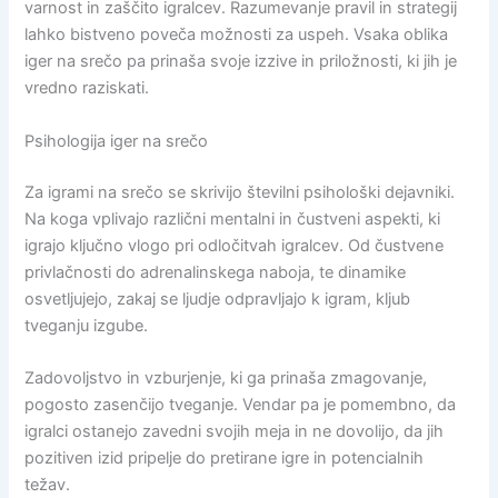
varnost in zaščito igralcev. Razumevanje pravil in strategij
lahko bistveno poveča možnosti za uspeh. Vsaka oblika
iger na srečo pa prinaša svoje izzive in priložnosti, ki jih je
vredno raziskati.
Psihologija iger na srečo
Za igrami na srečo se skrivijo številni psihološki dejavniki.
Na koga vplivajo različni mentalni in čustveni aspekti, ki
igrajo ključno vlogo pri odločitvah igralcev. Od čustvene
privlačnosti do adrenalinskega naboja, te dinamike
osvetljujejo, zakaj se ljudje odpravljajo k igram, kljub
tveganju izgube.
Zadovoljstvo in vzburjenje, ki ga prinaša zmagovanje,
pogosto zasenčijo tveganje. Vendar pa je pomembno, da
igralci ostanejo zavedni svojih meja in ne dovolijo, da jih
pozitiven izid pripelje do pretirane igre in potencialnih
težav.