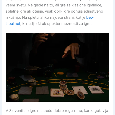
vsem svetu. Ne glede na to, ali gre za klasične igralnice,
spletne igre ali loterije, vsak oblik igre ponuja edinstveno
izkušnjo. Na spletu lahko najdete strani, kot je
bet-
label.net
, ki nudijo širok spekter možnosti za igro.
V Sloveniji so igre na srečo dobro regulirane, kar zagotavlja