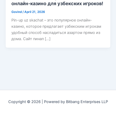
онлайн-казино для узбекских игроков!
Govind
/
April 21, 2026
Pin-up uz skachat – это популярное онлайн-
казино, которое предлагает узбекским игрокам
удобный способ насладиться азартом прямо из
дома. Сайт пинап […]
Copyright © 2026 | Powered by Bitbang Enterprises LLP