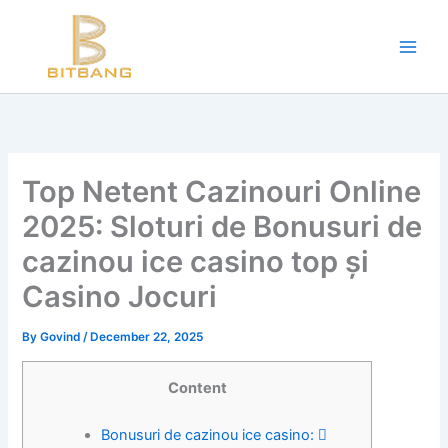
Workouts and Hypertrophy:
Skip
to
Progressive Overload -
https://en.wikipedia.org/wiki/Progressive_ov
content
WADA Code -
https://www.wada-ama.org/en/resources/world-anti-d
Training Frequency -
https://www.youtube.com/watch?v=QJ4hQ4T
The best website for buying performance-enhancing drugs -
steroi
Science-Based Muscle Growth -
https://www.youtube.com/watch?
Top Netent Cazinouri Online
2025: Sloturi de Bonusuri de
cazinou ice casino top și
Casino Jocuri
By
Govind
/
December 22, 2025
Content
Bonusuri de cazinou ice casino: ⃣