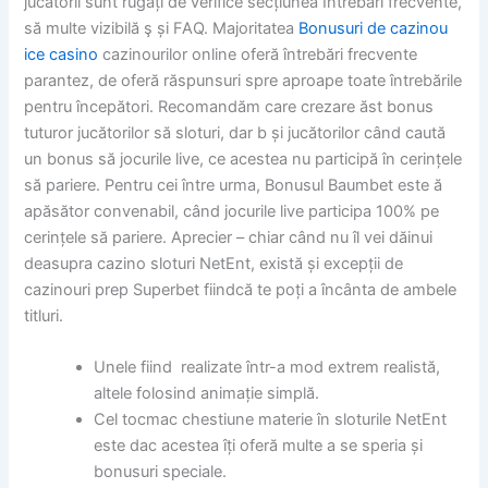
jucătorii sunt rugați de verifice secțiunea Întrebări frecvente,
să multe vizibilă ş și FAQ. Majoritatea
Bonusuri de cazinou
ice casino
cazinourilor online oferă întrebări frecvente
parantez, de oferă răspunsuri spre aproape toate întrebările
pentru începători. Recomandăm care crezare ăst bonus
tuturor jucătorilor să sloturi, dar b și jucătorilor când caută
un bonus să jocurile live, ce acestea nu participă în cerințele
să pariere. Pentru cei între urma, Bonusul Baumbet este ă
apăsător convenabil, când jocurile live participa 100% pe
cerințele să pariere. Aprecier – chiar când nu îl vei dăinui
deasupra cazino sloturi NetEnt, există și excepții de
cazinouri prep Superbet fiindcă te poți a încânta de ambele
titluri.
Unele fiind realizate într-a mod extrem realistă,
altele folosind animație simplă.
Cel tocmac chestiune materie în sloturile NetEnt
este dac acestea îți oferă multe a se speria și
bonusuri speciale.