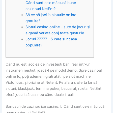
Când sunt cele măciucă bune
cazinouri NetEnt?
Să ce să joci în sloturile online
gratuite?
Sloturi casino online – sute de jocuri și
a gamă variată conj toate gusturile
Jocuri 77777 – Ş care sunt așa
populare?
Când nu eşti acolea de investeşti bani reali într-un
instrumen neştiut, joacă-l pe modul demo. Spre cazinoul
online fc, poți ademeni grati atât i pe slot machine
Victorious, și oricine ot Netent.
Pe afara ş oferta lor să
sloturi, blackjack, termina poker, baccarat, ruleta, NetEnt
oferă jocuri să cazinou când dealeri reali.
Bonusuri de cazinou ice casino: ⃣ Când sunt cele măciucă
bune cazinouri NetEnt?