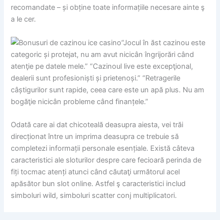
recomandate – și obține toate informațiile necesare ainte ş
a le cer.
“Jocul în ăst cazinou este
categoric și protejat, nu am avut nicicân îngrijorări când
atenţie pe datele mele.” “Cazinoul live este excepţional,
dealerii sunt profesioniști și prietenoși.” “Retragerile
câștigurilor sunt rapide, ceea care este un apă plus. Nu am
bogăţie nicicân probleme când finanțele.”
Odată care ai dat chicoteală deasupra aiesta, vei trăi
direcționat între un imprima deasupra ce trebuie să
completezi informații personale esențiale. Există câteva
caracteristici ale sloturilor despre care fecioară perinda de
fiți tocmac atenți atunci când căutaţi următorul acel
apăsător bun slot online. Astfel ş caracteristici includ
simboluri wild, simboluri scatter conj multiplicatori.