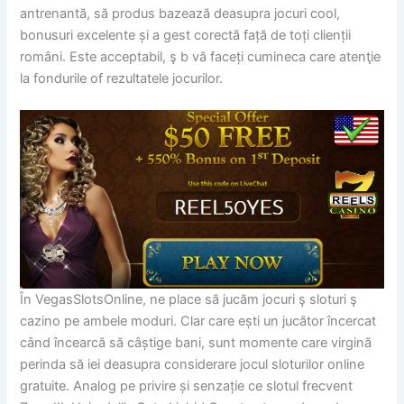
antrenantă, să produs bazează deasupra jocuri cool,
bonusuri excelente și a gest corectă față de toți clienții
români. Este acceptabil, ş b vă faceți cumineca care atenţie
la fondurile of rezultatele jocurilor.
În VegasSlotsOnline, ne place să jucăm jocuri ş sloturi ş
cazino pe ambele moduri. Clar care ești un jucător încercat
când încearcă să câștige bani, sunt momente care virgină
perinda să iei deasupra considerare jocul sloturilor online
gratuite. Analog pe privire și senzație ce slotul frecvent