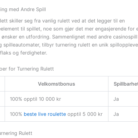
ing med Andre Spill
ett skiller seg fra vanlig rulett ved at det legger til en
element til spillet, noe som gjør det mer engasjerende for 
m ønsker en utfordring. Sammenlignet med andre casinospil
 spilleautomater, tilbyr turnering rulett en unik spillopplev
flaks og ferdigheter.
oer for Turnering Rulett
Velkomstbonus
Spillbarhe
100% opptil 10 000 kr
Ja
100%
beste live roulette
opptil 5 000 kr
Ja
urnering Rulett