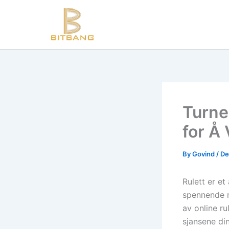
Workouts and Hypertrophy:
Skip
to
Progressive Overload -
https://en.wikipedia.org/wiki/Progressive_ov
content
WADA Code -
https://www.wada-ama.org/en/resources/world-anti-d
Training Frequency -
https://www.youtube.com/watch?v=QJ4hQ4T
The best website for buying performance-enhancing drugs -
steroi
Science-Based Muscle Growth -
https://www.youtube.com/watch?
Turner
for Å
By
Govind
/
De
Rulett er et
spennende må
av online ru
sjansene din