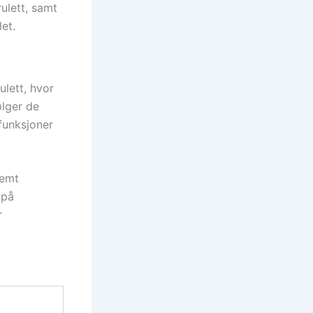
rulett, samt
et.
ulett, hvor
ølger de
funksjoner
temt
 på
r