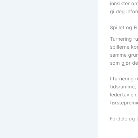
innsikter o
gi deg infor
Spillet og F
Turnering ru
spillerne ko
samme grunn
som gjør de
I turnering 
tidsramme, 
ledertavlen.
førstepremi
Fordele og 