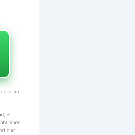
ieler im
d, ist
ahl eines
nd hier