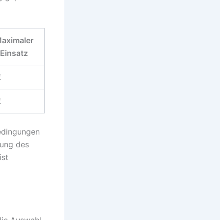
aximaler
Einsatz
€
€
Bedingungen
zung des
ist
 die Auswahl