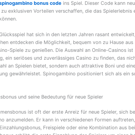
spinogambino bonus code
ins Spiel. Dieser Code kann neu
zu exklusiven Vorteilen verschaffen, die das Spielerlebnis 
können.
Glücksspiel hat sich in den letzten Jahren rasant entwickel
en entdecken die Möglichkeit, bequem von zu Hause aus 
sino-Spiele zu genießen. Die Auswahl an Online-Casinos ist 
ig, ein seriöses und zuverlässiges Casino zu finden, das nic
hl an Spielen bietet, sondern auch attraktive Boni und eine
ng gewährleistet. Spinogambino positioniert sich als ein s
bonus und seine Bedeutung für neue Spieler
mensbonus ist oft der erste Anreiz für neue Spieler, sich b
no anzumelden. Er kann in verschiedenen Formen auftreten
s Einzahlungsbonus, Freispiele oder eine Kombination aus be