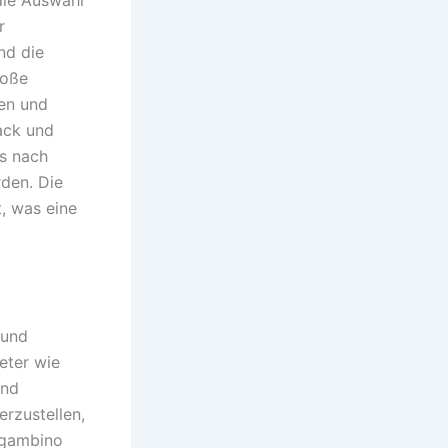
r
nd die
roße
en und
jack und
is nach
rden. Die
, was eine
 und
eter wie
und
rzustellen,
nogambino