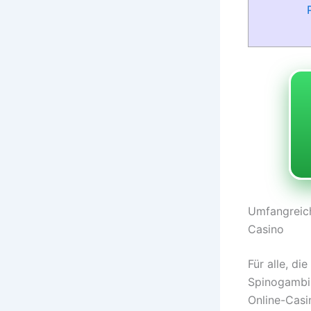
Umfangreich
Casino
Für alle, d
Spinogambin
Online-Casi