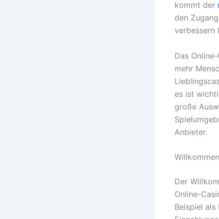
kommt der
den Zugang 
verbessern 
Das Online-
mehr Mensch
Lieblingsca
es ist wicht
große Auswa
Spielumgebu
Anbieter.
Willkommens
Der Willkom
Online-Casi
Beispiel al