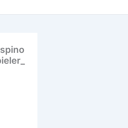
spino
ieler_