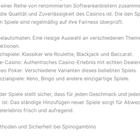
t einer Reihe von renommierten Softwareanbietern zusamme
 die Qualität und Zuverlässigkeit des Casinos ist. Die den 
 Spiele sind regelmäßig auf ihre Fairness überprüft.
ielautomaten: Eine riesige Auswahl an verschiedenen Them
nktionen.
chspiele: Klassiker wie Roulette, Blackjack und Baccarat.
ve-Casino: Authentisches Casino-Erlebnis mit echten Dealer
deo Poker: Verschiedene Varianten dieses beliebten Spiels.
zialspiele: Keno, Bingo und andere einzigartige Spiele.
 der Spiele stellt sicher, dass für jeden Geschmack und jed
 ist. Das ständige Hinzufügen neuer Spiele sorgt für Abwe
elerlebnis frisch und aufregend.
thoden und Sicherheit bei Spinogambino