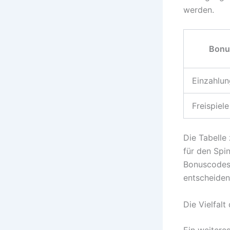
werden.
Bonu
Einzahlu
Freispiele
Die Tabelle
für den Spi
Bonuscodes 
entscheiden
Die Vielfal
Ein weitere