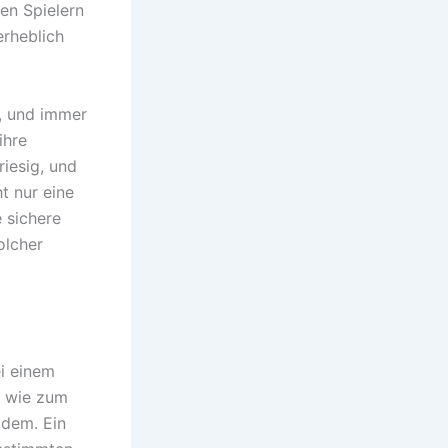
en Spielern
erheblich
t, und immer
ihre
riesig, und
ht nur eine
 sichere
olcher
ei einem
, wie zum
idem. Ein