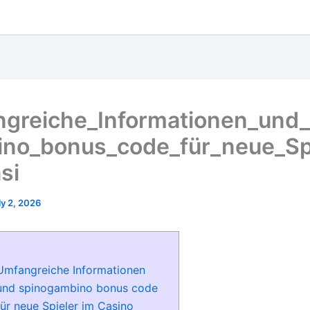
erload
oping-code-and-international-standards
6v8A
dsbuy-online.com
v=qEKU9S8qtRs
greiche_Informationen_und_
no_bonus_code_für_neue_Sp
si
ly 2, 2026
Umfangreiche Informationen
und spinogambino bonus code
für neue Spieler im Casino