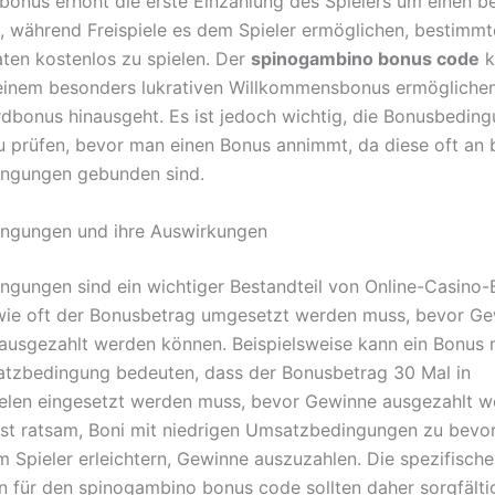
bonus erhöht die erste Einzahlung des Spielers um einen 
, während Freispiele es dem Spieler ermöglichen, bestimmt
ten kostenlos zu spielen. Der
spinogambino bonus code
k
inem besonders lukrativen Willkommensbonus ermöglichen
dbonus hinausgeht. Es ist jedoch wichtig, die Bonusbedin
zu prüfen, bevor man einen Bonus annimmt, da diese oft an
ngungen gebunden sind.
ngungen und ihre Auswirkungen
gungen sind ein wichtiger Bestandteil von Online-Casino-B
 wie oft der Bonusbetrag umgesetzt werden muss, bevor G
usgezahlt werden können. Beispielsweise kann ein Bonus 
tzbedingung bedeuten, dass der Bonusbetrag 30 Mal in
elen eingesetzt werden muss, bevor Gewinne ausgezahlt 
ist ratsam, Boni mit niedrigen Umsatzbedingungen zu bevo
m Spieler erleichtern, Gewinne auszuzahlen. Die spezifisch
 für den spinogambino bonus code sollten daher sorgfälti