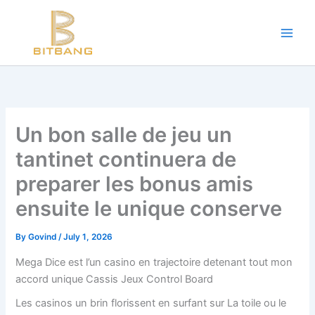
Workouts and Hypertrophy:
Skip
to
Progressive Overload -
https://en.wikipedia.org/wiki/Progressive_ov
content
WADA Code -
https://www.wada-ama.org/en/resources/world-anti-d
Training Frequency -
https://www.youtube.com/watch?v=QJ4hQ4T
The best website for buying performance-enhancing drugs -
steroi
Science-Based Muscle Growth -
https://www.youtube.com/watch?
Un bon salle de jeu un
tantinet continuera de
preparer les bonus amis
ensuite le unique conserve
By
Govind
/
July 1, 2026
Mega Dice est l’un casino en trajectoire detenant tout mon
accord unique Cassis Jeux Control Board
Les casinos un brin florissent en surfant sur La toile ou le