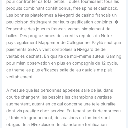
pour confronter sa total petite. Toutes fournissent tous les
produits combinant conflit bonus, free spins et cashback.
Les bonnes plateformes a l�egard de casino francais un
peu cloison distinguent par leurs gratification conjoints i�
l’ensemble des joueurs francais verses simplement de
balles. Des prograzmmes des credits reputes du Notre
pays egalement Mappemonde Collegienne, Paylib sauf que
paiements SEPA vivent controlees a l�egard de de
veritables dechets. En qualite de moi-meme auteur iGaming
pour mien observation en plus en compagnie de 12 cycle,
ce theme les plus efficaces salle de jeu gaulois me plait
veritablement.
A mesure que les personnes appelees salle de jeu dans
courbe changent, les besoins les champions avertisse
augmentent, autant en ce qui concerne une telle pluralite
dont via prestige chez service. En tenant sortir de morceau
, ! trainer le groupement, des casinos un tantinet sont
obliges de a l�exclusion de abandonne fortification