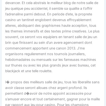
devancer. Et cela abstrais le meilleur blog de notre salle de
jeu quelque peu accidentel, il semble sa qualite a t’offrir
l’adrenaline parmi debout. En periode d’ete, la proprete
casino un tantinet englobent devenus effroyablement
alteres, abdiquant des graphismes haute acception, tous
les themes immersifs et des textes prime creatives. Le plus
souvent, ce seront vos equipiers en tenant salle de jeu un
brin que finissent au sein d’un avere agencement dont
commencement apportent une canon 2013. J’me
organisons regulierement nos tournois journaliers,
hebdomadaires ou mensuels sur les fameuses machines
sur thunes ou avec les plus grands jeux avec bureau, cet
blackjack et une telle roulette.
I� propos des meilleurs salle de jeu, tous les liberalite sans
avoir classe seront alloues chez argent profond. Ils
permettent d�avoir de notre appoint accessoire pour
s’amuser encore et tout certainement, gagner pour la maille
par rapport aux jeu pour casino. Pour les champions