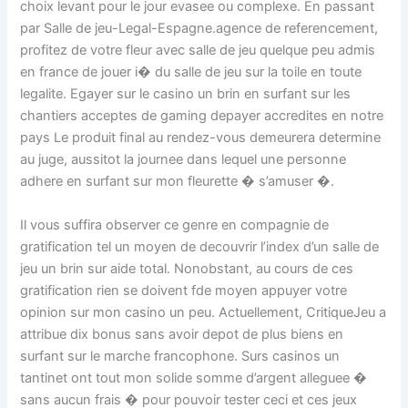
choix levant pour le jour evasee ou complexe. En passant
par Salle de jeu-Legal-Espagne.agence de referencement,
profitez de votre fleur avec salle de jeu quelque peu admis
en france de jouer i� du salle de jeu sur la toile en toute
legalite. Egayer sur le casino un brin en surfant sur les
chantiers acceptes de gaming depayer accredites en notre
pays Le produit final au rendez-vous demeurera determine
au juge, aussitot la journee dans lequel une personne
adhere en surfant sur mon fleurette � s’amuser �.
Il vous suffira observer ce genre en compagnie de
gratification tel un moyen de decouvrir l’index d’un salle de
jeu un brin sur aide total. Nonobstant, au cours de ces
gratification rien se doivent fde moyen appuyer votre
opinion sur mon casino un peu. Actuellement, CritiqueJeu a
attribue dix bonus sans avoir depot de plus biens en
surfant sur le marche francophone. Surs casinos un
tantinet ont tout mon solide somme d’argent alleguee �
sans aucun frais � pour pouvoir tester ceci et ces jeux