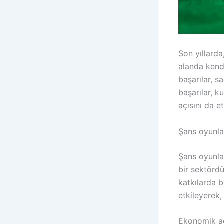
Son yıllarda
alanda kendi
başarılar, s
başarılar, k
açısını da et
Şans oyunla
Şans oyunla
bir sektördü
katkılarda 
etkileyerek,
Ekonomik aç