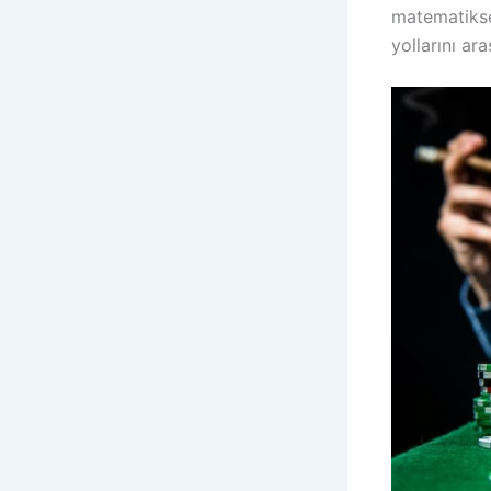
matematiksel
yollarını ara