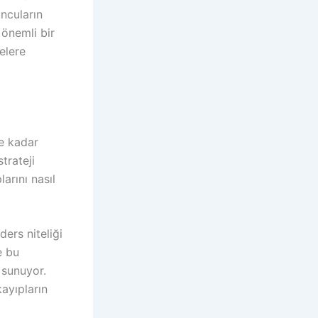
ncuların
 önemli bir
elere
ne kadar
trateji
arını nasıl
ders niteliği
e bu
 sunuyor.
kayıpların