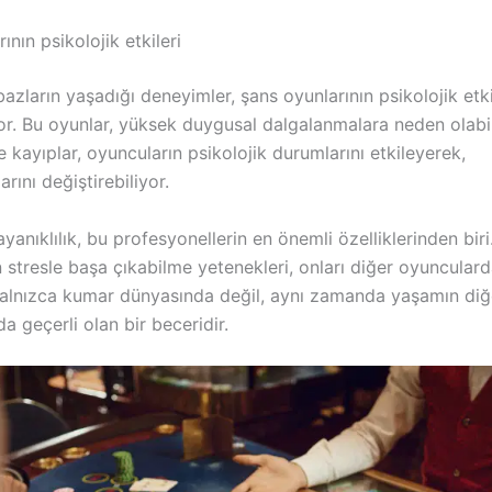
ının psikolojik etkileri
zların yaşadığı deneyimler, şans oyunlarının psikolojik etki
or. Bu oyunlar, yüksek duygusal dalgalanmalara neden olabil
 kayıplar, oyuncuların psikolojik durumlarını etkileyerek,
rını değiştirebiliyor.
ayanıklılık, bu profesyonellerin en önemli özelliklerinden biri
 stresle başa çıkabilme yetenekleri, onları diğer oyunculard
alnızca kumar dünyasında değil, aynı zamanda yaşamın diğ
da geçerli olan bir beceridir.