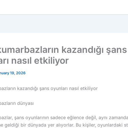
erload
oping-code-and-international-standards
6v8A
dsbuy-online.com
v=qEKU9S8qtRs
kumarbazların kazandığı şans
rı nasıl etkiliyor
nuary 19, 2026
zların kazandığı şans oyunları nasıl etkiliyor
azların dünyası
azlar, şans oyunlarının sadece eğlence değil, aynı zamanda 
e geldiği bir dünyada yer alıyorlar. Bu kişiler, oyunlardaki str