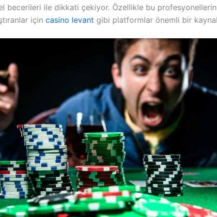
 becerileri ile dikkati çekiyor. Özellikle bu profesyoneller
ştıranlar için
casino levant
gibi platformlar önemli bir kaynak