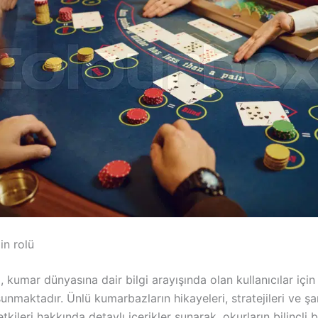
in rolü
 kumar dünyasına dair bilgi arayışında olan kullanıcılar içi
unmaktadır. Ünlü kumarbazların hikayeleri, stratejileri ve ş
tkileri hakkında detaylı içerikler sunarak, okurların bilinçli b