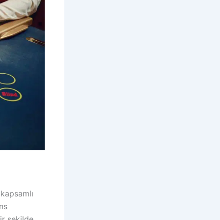
n kapsamlı
ans
ir şekilde