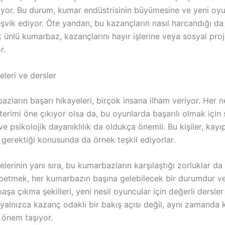
ıyor. Bu durum, kumar endüstrisinin büyümesine ve yeni oyu
eşvik ediyor. Öte yandan, bu kazançların nasıl harcandığı da
 ünlü kumarbaz, kazançlarını hayır işlerine veya sosyal proj
r.
eleri ve dersler
zların başarı hikayeleri, birçok insana ilham veriyor. Her 
erimi öne çıkıyor olsa da, bu oyunlarda başarılı olmak için s
ve psikolojik dayanıklılık da oldukça önemli. Bu kişiler, kayıpl
 gerektiği konusunda da örnek teşkil ediyorlar.
elerinin yanı sıra, bu kumarbazların karşılaştığı zorluklar da 
ybetmek, her kumarbazın başına gelebilecek bir durumdur v
aşa çıkma şekilleri, yeni nesil oyuncular için değerli dersler
 yalnızca kazanç odaklı bir bakış açısı değil, aynı zamanda 
 önem taşıyor.