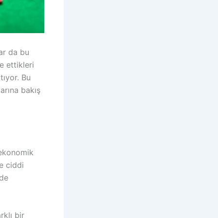
lar da bu
 ettikleri
tıyor. Bu
larına bakış
 ekonomik
e ciddi
 de
klı bir