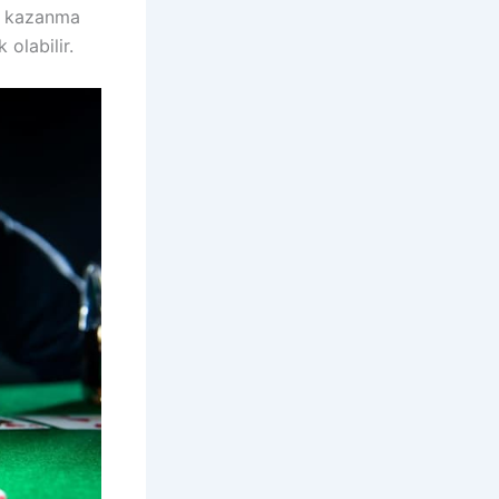
in kazanma
 olabilir.