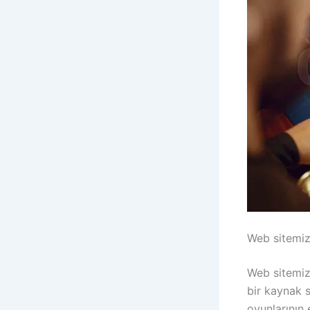
Web sitemiz
Web sitemiz,
bir kaynak s
oyunlarının e