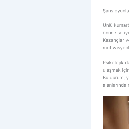
Şans oyunlar
Ünlü kumarba
önüne seriy
Kazançlar ve
motivasyonla
Psikolojik d
ulaşmak için
Bu durum, y
alanlarında 