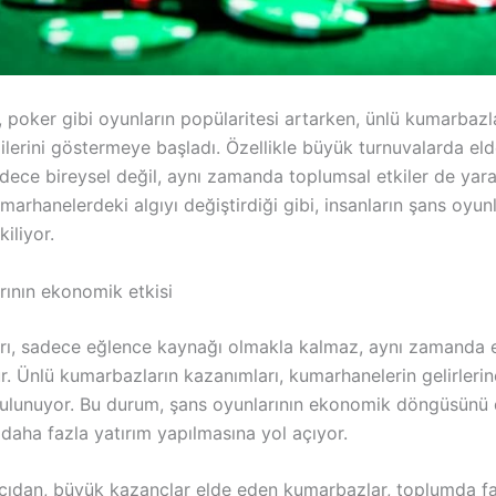
, poker gibi oyunların popülaritesi artarken, ünlü kumarbaz
lerini göstermeye başladı. Özellikle büyük turnuvalarda elde
adece bireysel değil, aynı zamanda toplumsal etkiler de yara
umarhanelerdeki algıyı değiştirdiği gibi, insanların şans oyun
kiliyor.
rının ekonomik etkisi
rı, sadece eğlence kaynağı olmakla kalmaz, aynı zamanda
r. Ünlü kumarbazların kazanımları, kumarhanelerin gelirlerin
bulunuyor. Bu durum, şans oyunlarının ekonomik döngüsünü
 daha fazla yatırım yapılmasına yol açıyor.
ıdan, büyük kazançlar elde eden kumarbazlar, toplumda far