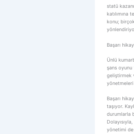
statü kazan
katılımına t
konu; birçok
yönlendiriyo
Başarı hikay
Ünlü kumarba
şans oyunu t
geliştirmek 
yönetmeleri
Başarı hikay
taşıyor. Ka
durumlarla b
Dolayısıyla,
yönetimi de