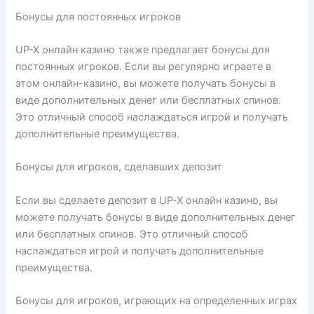
Бонусы для постоянных игроков
UP-X онлайн казино также предлагает бонусы для
постоянных игроков. Если вы регулярно играете в
этом онлайн-казино, вы можете получать бонусы в
виде дополнительных денег или бесплатных спинов.
Это отличный способ наслаждаться игрой и получать
дополнительные преимущества.
Бонусы для игроков, сделавших депозит
Если вы сделаете депозит в UP-X онлайн казино, вы
можете получать бонусы в виде дополнительных денег
или бесплатных спинов. Это отличный способ
наслаждаться игрой и получать дополнительные
преимущества.
Бонусы для игроков, играющих на определенных играх