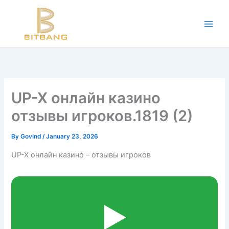
Workouts and Hypertrophy:
Skip
to
Progressive Overload -
https://en.wikipedia.org/wiki/Progressive_ov
content
WADA Code -
https://www.wada-ama.org/en/resources/world-anti-d
Training Frequency -
https://www.youtube.com/watch?v=QJ4hQ4T
The best website for buying performance-enhancing drugs -
steroi
Science-Based Muscle Growth -
https://www.youtube.com/watch?
UP-X онлайн казино
отзывы игроков.1819 (2)
By
Govind
/
January 23, 2026
UP-X онлайн казино – отзывы игроков
▶️