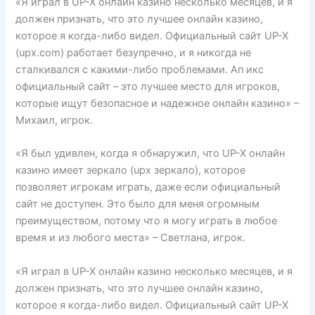
«Я играл в UP-X онлайн казино несколько месяцев, и я
должен признать, что это лучшее онлайн казино,
которое я когда-либо видел. Официальный сайт UP-X
(upx.com) работает безупречно, и я никогда не
сталкивался с какими-либо проблемами. Ап икс
официальный сайт – это лучшее место для игроков,
которые ищут безопасное и надежное онлайн казино» –
Михаил, игрок.
«Я был удивлен, когда я обнаружил, что UP-X онлайн
казино имеет зеркало (upx зеркало), которое
позволяет игрокам играть, даже если официальный
сайт не доступен. Это было для меня огромным
преимуществом, потому что я могу играть в любое
время и из любого места» – Светлана, игрок.
«Я играл в UP-X онлайн казино несколько месяцев, и я
должен признать, что это лучшее онлайн казино,
которое я когда-либо видел. Официальный сайт UP-X