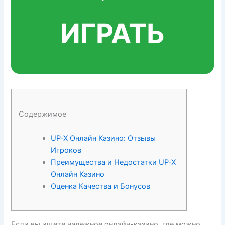
ИГРАТЬ
Содержимое
UP-X Онлайн Казино: Отзывы
Игроков
Преимущества и Недостатки UP-X
Онлайн Казино
Оценка Качества и Бонусов
Если вы ищете надежное онлайн-казино, где можно