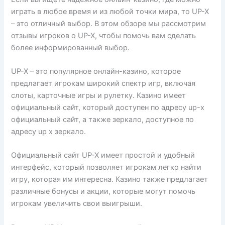
играть в любое время и из любой точки мира, то UP-X
– это отличный выбор. В этом обзоре мы рассмотрим
отзывы игроков о UP-X, чтобы помочь вам сделать
более информированный выбор.
UP-X – это популярное онлайн-казино, которое
предлагает игрокам широкий спектр игр, включая
слоты, карточные игры и рулетку. Казино имеет
официальный сайт, который доступен по адресу up-x
официальный сайт, а также зеркало, доступное по
адресу up x зеркало.
Официальный сайт UP-X имеет простой и удобный
интерфейс, который позволяет игрокам легко найти
игру, которая им интересна. Казино также предлагает
различные бонусы и акции, которые могут помочь
игрокам увеличить свои выигрыши.