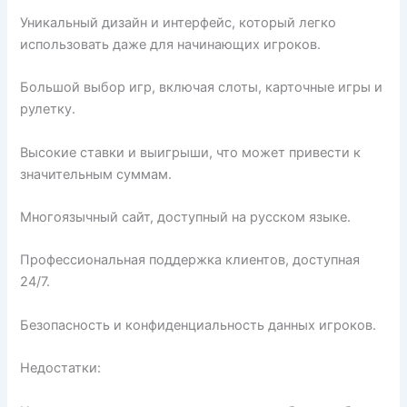
Уникальный дизайн и интерфейс, который легко
использовать даже для начинающих игроков.
Большой выбор игр, включая слоты, карточные игры и
рулетку.
Высокие ставки и выигрыши, что может привести к
значительным суммам.
Многоязычный сайт, доступный на русском языке.
Профессиональная поддержка клиентов, доступная
24/7.
Безопасность и конфиденциальность данных игроков.
Недостатки: