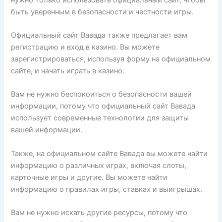
быть уверенным в безопасности и честности игры.
Официальный сайт Вавада также предлагает вам
регистрацию и вход в казино. Вы можете
зарегистрироваться, используя форму на официальном
сайте, и начать играть в казино.
Вам не нужно беспокоиться о безопасности вашей
информации, потому что официальный сайт Вавада
использует современные технологии для защиты
вашей информации.
Также, на официальном сайте Вавада вы можете найти
информацию о различных играх, включая слоты,
карточные игры и другие. Вы можете найти
информацию о правилах игры, ставках и выигрышах.
Вам не нужно искать другие ресурсы, потому что