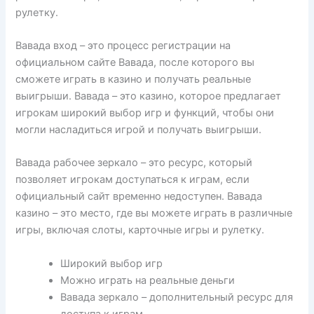
рулетку.
Вавада вход – это процесс регистрации на
официальном сайте Вавада, после которого вы
сможете играть в казино и получать реальные
выигрыши. Вавада – это казино, которое предлагает
игрокам широкий выбор игр и функций, чтобы они
могли насладиться игрой и получать выигрыши.
Вавада рабочее зеркало – это ресурс, который
позволяет игрокам доступаться к играм, если
официальный сайт временно недоступен. Вавада
казино – это место, где вы можете играть в различные
игры, включая слоты, карточные игры и рулетку.
Широкий выбор игр
Можно играть на реальные деньги
Вавада зеркало – дополнительный ресурс для
доступа к играм