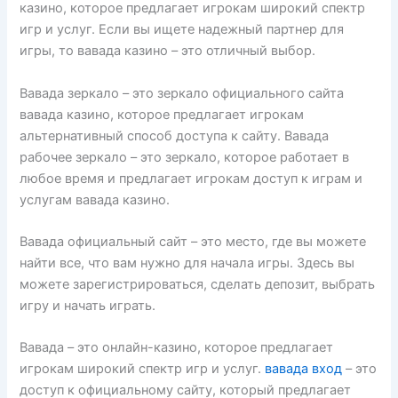
казино, которое предлагает игрокам широкий спектр
игр и услуг. Если вы ищете надежный партнер для
игры, то вавада казино – это отличный выбор.
Вавада зеркало – это зеркало официального сайта
вавада казино, которое предлагает игрокам
альтернативный способ доступа к сайту. Вавада
рабочее зеркало – это зеркало, которое работает в
любое время и предлагает игрокам доступ к играм и
услугам вавада казино.
Вавада официальный сайт – это место, где вы можете
найти все, что вам нужно для начала игры. Здесь вы
можете зарегистрироваться, сделать депозит, выбрать
игру и начать играть.
Вавада – это онлайн-казино, которое предлагает
игрокам широкий спектр игр и услуг.
вавада вход
– это
доступ к официальному сайту, который предлагает