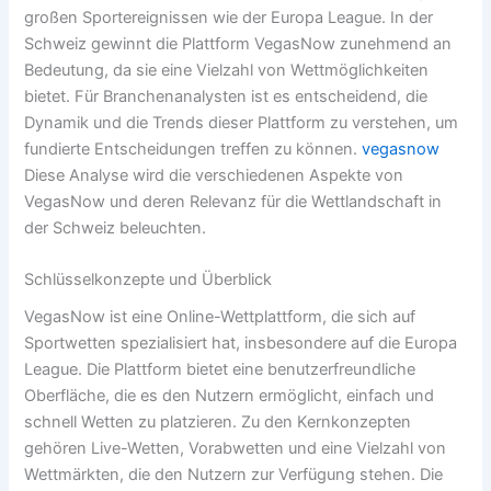
großen Sportereignissen wie der Europa League. In der
Schweiz gewinnt die Plattform VegasNow zunehmend an
Bedeutung, da sie eine Vielzahl von Wettmöglichkeiten
bietet. Für Branchenanalysten ist es entscheidend, die
Dynamik und die Trends dieser Plattform zu verstehen, um
fundierte Entscheidungen treffen zu können.
vegasnow
Diese Analyse wird die verschiedenen Aspekte von
VegasNow und deren Relevanz für die Wettlandschaft in
der Schweiz beleuchten.
Schlüsselkonzepte und Überblick
VegasNow ist eine Online-Wettplattform, die sich auf
Sportwetten spezialisiert hat, insbesondere auf die Europa
League. Die Plattform bietet eine benutzerfreundliche
Oberfläche, die es den Nutzern ermöglicht, einfach und
schnell Wetten zu platzieren. Zu den Kernkonzepten
gehören Live-Wetten, Vorabwetten und eine Vielzahl von
Wettmärkten, die den Nutzern zur Verfügung stehen. Die