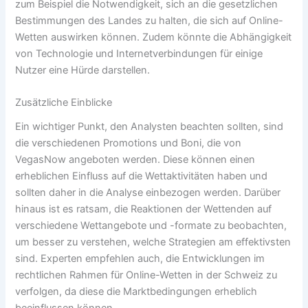
zum Beispiel die Notwendigkeit, sich an die gesetzlichen
Bestimmungen des Landes zu halten, die sich auf Online-
Wetten auswirken können. Zudem könnte die Abhängigkeit
von Technologie und Internetverbindungen für einige
Nutzer eine Hürde darstellen.
Zusätzliche Einblicke
Ein wichtiger Punkt, den Analysten beachten sollten, sind
die verschiedenen Promotions und Boni, die von
VegasNow angeboten werden. Diese können einen
erheblichen Einfluss auf die Wettaktivitäten haben und
sollten daher in die Analyse einbezogen werden. Darüber
hinaus ist es ratsam, die Reaktionen der Wettenden auf
verschiedene Wettangebote und -formate zu beobachten,
um besser zu verstehen, welche Strategien am effektivsten
sind. Experten empfehlen auch, die Entwicklungen im
rechtlichen Rahmen für Online-Wetten in der Schweiz zu
verfolgen, da diese die Marktbedingungen erheblich
beeinflussen können.