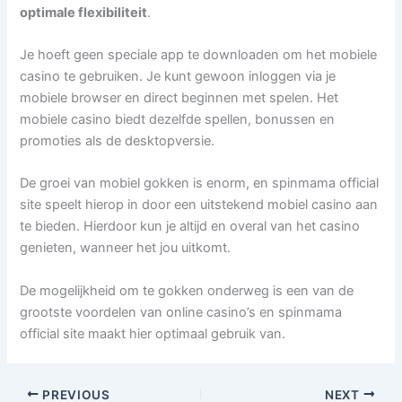
optimale flexibiliteit
.
Je hoeft geen speciale app te downloaden om het mobiele
casino te gebruiken. Je kunt gewoon inloggen via je
mobiele browser en direct beginnen met spelen. Het
mobiele casino biedt dezelfde spellen, bonussen en
promoties als de desktopversie.
De groei van mobiel gokken is enorm, en spinmama official
site speelt hierop in door een uitstekend mobiel casino aan
te bieden. Hierdoor kun je altijd en overal van het casino
genieten, wanneer het jou uitkomt.
De mogelijkheid om te gokken onderweg is een van de
grootste voordelen van online casino’s en spinmama
official site maakt hier optimaal gebruik van.
PREVIOUS
NEXT