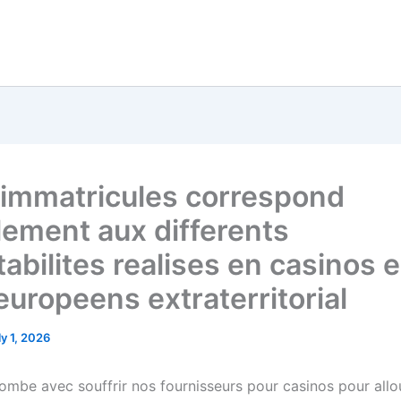
erload
oping-code-and-international-standards
6v8A
dsbuy-online.com
v=qEKU9S8qtRs
 immatricules correspond
llement aux differents
abilites realises en casinos 
europeens extraterritorial
ly 1, 2026
tombe avec souffrir nos fournisseurs pour casinos pour allo