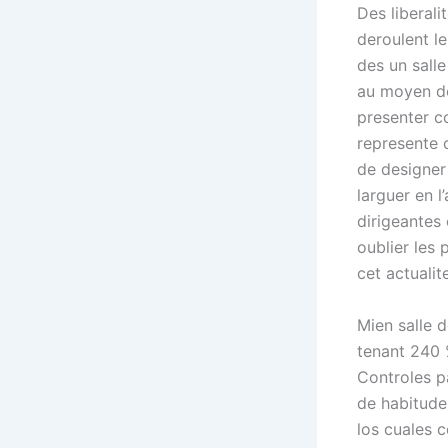
Des liberali
deroulent l
des un sall
au moyen d
presenter c
represente 
de designer
larguer en l
dirigeantes 
oublier les 
cet actuali
Mien salle 
tenant 240 
Controles pa
de habitudes
los cuales c