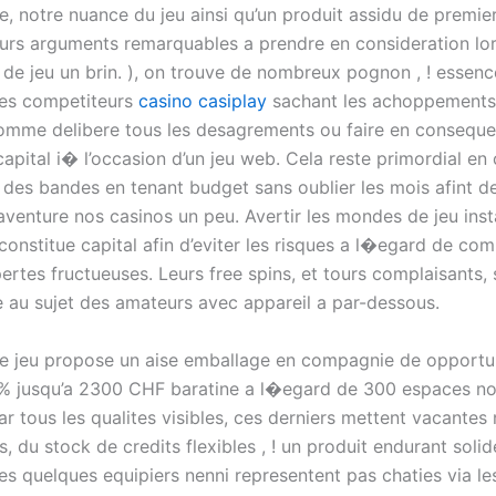
te, notre nuance du jeu ainsi qu’un produit assidu de premie
eurs arguments remarquables a prendre en consideration lo
e de jeu un brin. ), on trouve de nombreux pognon , ! essenc
es competiteurs
casino casiplay
sachant les achoppements 
omme delibere tous les desagrements ou faire en consequ
capital i� l’occasion d’un jeu web. Cela reste primordial e
 des bandes en tenant budget sans oublier les mois afint d
’aventure nos casinos un peu. Avertir les mondes de jeu ins
constitue capital afin d’eviter les risques a l�egard de com
pertes fructueuses. Leurs free spins, et tours complaisants,
te au sujet des amateurs avec appareil a par-dessous.
de jeu propose un aise emballage en compagnie de opportu
% jusqu’a 2300 CHF baratine a l�egard de 300 espaces no
r tous les qualites visibles, ces derniers mettent vacantes 
, du stock de credits flexibles , ! un produit endurant solid
es quelques equipiers nenni representent pas chaties via les 