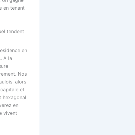
, on gagne
e en tenant
uel tendent
residence en
. A la
sure
erement. Nos
ulois, alors
capitale et
et hexagonal
verez en
e vivent