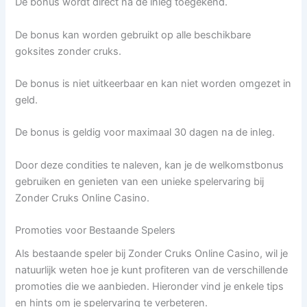
De bonus wordt direct na de inleg toegekend.
De bonus kan worden gebruikt op alle beschikbare
goksites zonder cruks.
De bonus is niet uitkeerbaar en kan niet worden omgezet in
geld.
De bonus is geldig voor maximaal 30 dagen na de inleg.
Door deze condities te naleven, kan je de welkomstbonus
gebruiken en genieten van een unieke spelervaring bij
Zonder Cruks Online Casino.
Promoties voor Bestaande Spelers
Als bestaande speler bij Zonder Cruks Online Casino, wil je
natuurlijk weten hoe je kunt profiteren van de verschillende
promoties die we aanbieden. Hieronder vind je enkele tips
en hints om je spelervaring te verbeteren.