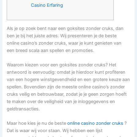
Casino Erfaring
Als je op zoek bent naar een goksites zonder cruks, dan
ben je bij het juiste adres. Wij presenteren je de beste
online casino’s zonder cruks, waar je kunt genieten van
een breed scala aan spellen en promoties.
Waarom kiezen voor een goksites zonder cruks? Het
antwoord is eenvoudig: omdat je hierdoor kunt profiteren
van een hogere winstgevendheid en een grotere keuze aan
spellen. Bovendien zijn de meeste online casino’s zonder
cruks veilig en betrouwbaar, zodat je je geen zorgen hoeft
te maken over de veiligheid van je inloggegevens en
geldtransacties.
Maar hoe kies je nu de beste
online casino zonder cruks
?
Dat is waar wij voor staan. Wij hebben een lijst