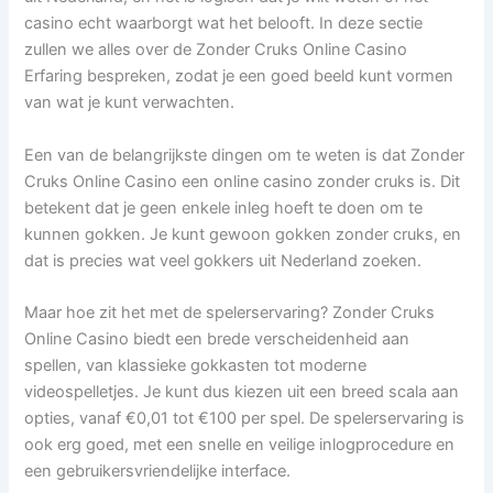
casino echt waarborgt wat het belooft. In deze sectie
zullen we alles over de Zonder Cruks Online Casino
Erfaring bespreken, zodat je een goed beeld kunt vormen
van wat je kunt verwachten.
Een van de belangrijkste dingen om te weten is dat Zonder
Cruks Online Casino een online casino zonder cruks is. Dit
betekent dat je geen enkele inleg hoeft te doen om te
kunnen gokken. Je kunt gewoon gokken zonder cruks, en
dat is precies wat veel gokkers uit Nederland zoeken.
Maar hoe zit het met de spelerservaring? Zonder Cruks
Online Casino biedt een brede verscheidenheid aan
spellen, van klassieke gokkasten tot moderne
videospelletjes. Je kunt dus kiezen uit een breed scala aan
opties, vanaf €0,01 tot €100 per spel. De spelerservaring is
ook erg goed, met een snelle en veilige inlogprocedure en
een gebruikersvriendelijke interface.