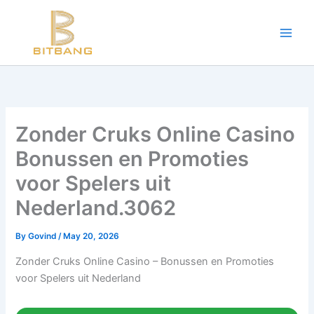
Workouts and Hypertrophy:
Skip
to
Progressive Overload -
https://en.wikipedia.org/wiki/Progressive_ov
content
WADA Code -
https://www.wada-ama.org/en/resources/world-anti-d
Training Frequency -
https://www.youtube.com/watch?v=QJ4hQ4T
The best website for buying performance-enhancing drugs -
steroi
Science-Based Muscle Growth -
https://www.youtube.com/watch?
Zonder Cruks Online Casino
Bonussen en Promoties
voor Spelers uit
Nederland.3062
By
Govind
/
May 20, 2026
Zonder Cruks Online Casino – Bonussen en Promoties
voor Spelers uit Nederland