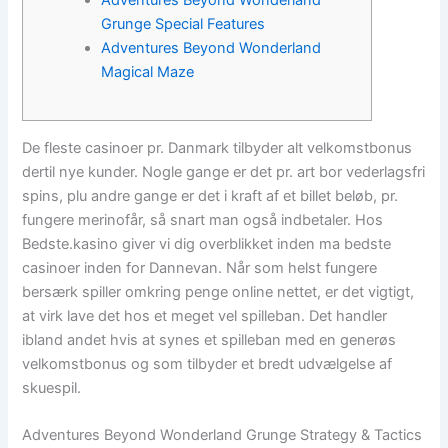
Adventures Beyond Wonderland
Grunge Special Features
Adventures Beyond Wonderland
Magical Maze
De fleste casinoer pr. Danmark tilbyder alt velkomstbonus
dertil nye kunder. Nogle gange er det pr. art bor vederlagsfri
spins, plu andre gange er det i kraft af et billet beløb, pr.
fungere merinofår, så snart man også indbetaler. Hos
Bedste.kasino giver vi dig overblikket inden ma bedste
casinoer inden for Dannevan. Når som helst fungere
bersærk spiller omkring penge online nettet, er det vigtigt,
at virk lave det hos et meget vel spilleban.
Det handler
ibland andet hvis at synes et spilleban med en generøs
velkomstbonus og som tilbyder et bredt udvælgelse af
skuespil.
Adventures Beyond Wonderland Grunge Strategy & Tactics