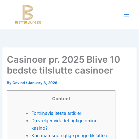
Workouts and Hypertrophy:
Skip
to
Progressive Overload -
https://en.wikipedia.org/wiki/Progressive_ov
content
WADA Code -
https://www.wada-ama.org/en/resources/world-anti-d
Training Frequency -
https://www.youtube.com/watch?v=QJ4hQ4T
The best website for buying performance-enhancing drugs -
steroi
Science-Based Muscle Growth -
https://www.youtube.com/watch?
Casinoer pr. 2025 Blive 10
bedste tilslutte casinoer
By
Govind
/
January 8, 2026
Content
Fortrinsvis læste artikler:
Da vælger virk det rigtige online
kasino?
Kan man sno rigtige penge tilslutte et