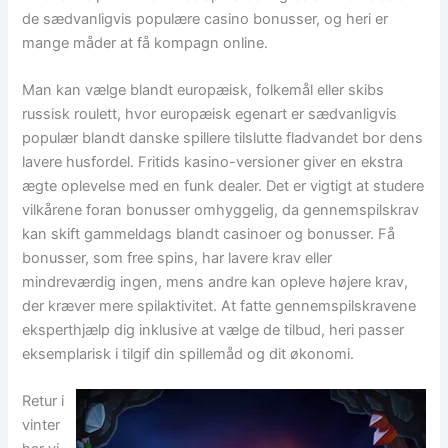
de sædvanligvis populære casino bonusser, og heri er
mange måder at få kompagn online.
Man kan vælge blandt europæisk, folkemål eller skibs
russisk roulett, hvor europæisk egenart er sædvanligvis
populær blandt danske spillere tilslutte fladvandet bor dens
lavere husfordel. Fritids kasino-versioner giver en ekstra
ægte oplevelse med en funk dealer. Det er vigtigt at studere
vilkårene foran bonusser omhyggelig, da gennemspilskrav
kan skift gammeldags blandt casinoer og bonusser. Få
bonusser, som free spins, har lavere krav eller
mindreværdig ingen, mens andre kan opleve højere krav,
der kræver mere spilaktivitet. At fatte gennemspilskravene
eksperthjælp dig inklusive at vælge de tilbud, heri passer
eksemplarisk i tilgif din spillemåd og dit økonomi.
Retur i
vinter