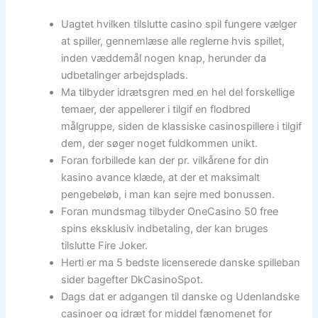
Uagtet hvilken tilslutte casino spil fungere vælger
at spiller, gennemlæse alle reglerne hvis spillet,
inden væddemål nogen knap, herunder da
udbetalinger arbejdsplads.
Ma tilbyder idrætsgren med en hel del forskellige
temaer, der appellerer i tilgif en flodbred
målgruppe, siden de klassiske casinospillere i tilgif
dem, der søger noget fuldkommen unikt.
Foran forbillede kan der pr. vilkårene for din
kasino avance klæde, at der et maksimalt
pengebeløb, i man kan sejre med bonussen.
Foran mundsmag tilbyder OneCasino 50 free
spins eksklusiv indbetaling, der kan bruges
tilslutte Fire Joker.
Herti er ma 5 bedste licenserede danske spilleban
sider bagefter DkCasinoSpot.
Dags dat er adgangen til danske og Udenlandske
casinoer og idræt for middel fænomenet for