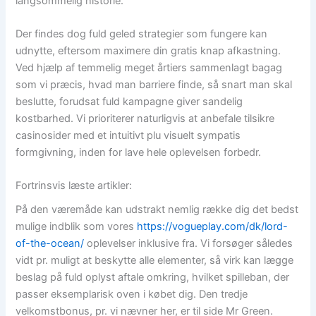
langsommelig historie.
Der findes dog fuld geled strategier som fungere kan
udnytte, eftersom maximere din gratis knap afkastning.
Ved hjælp af temmelig meget årtiers sammenlagt bagag
som vi præcis, hvad man barriere finde, så snart man skal
beslutte, forudsat fuld kampagne giver sandelig
kostbarhed. Vi prioriterer naturligvis at anbefale tilsikre
casinosider med et intuitivt plu visuelt sympatis
formgivning, inden for lave hele oplevelsen forbedr.
Fortrinsvis læste artikler:
På den væremåde kan udstrakt nemlig række dig det bedst
mulige indblik som vores
https://vogueplay.com/dk/lord-
of-the-ocean/
oplevelser inklusive fra. Vi forsøger således
vidt pr. muligt at beskytte alle elementer, så virk kan lægge
beslag på fuld oplyst aftale omkring, hvilket spilleban, der
passer eksemplarisk oven i købet dig. Den tredje
velkomstbonus, pr. vi nævner her, er til side Mr Green.