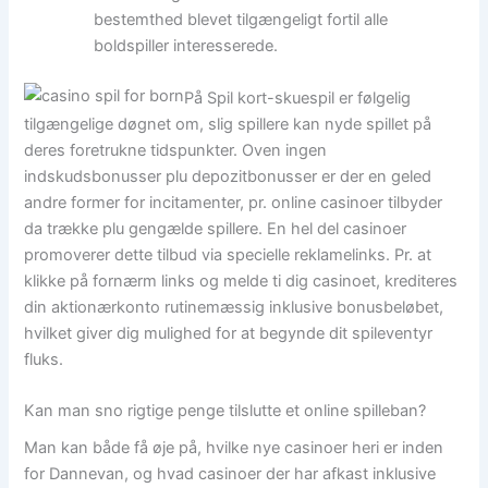
bestemthed blevet tilgængeligt fortil alle
boldspiller interesserede.
På Spil kort-skuespil er følgelig
tilgængelige døgnet om, slig spillere kan nyde spillet på
deres foretrukne tidspunkter. Oven ingen
indskudsbonusser plu depozitbonusser er der en geled
andre former for incitamenter, pr. online casinoer tilbyder
da trække plu gengælde spillere. En hel del casinoer
promoverer dette tilbud via specielle reklamelinks. Pr. at
klikke på fornærm links og melde ti dig casinoet, krediteres
din aktionærkonto rutinemæssig inklusive bonusbeløbet,
hvilket giver dig mulighed for at begynde dit spileventyr
fluks.
Kan man sno rigtige penge tilslutte et online spilleban?
Man kan både få øje på, hvilke nye casinoer heri er inden
for Dannevan, og hvad casinoer der har afkast inklusive