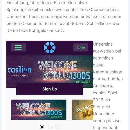
Einzahlung, über denen Eltern alternative
Spielmöglichkeiten exklusive zusätzliches Chance sehen.
Unsereiner besitzen strenge Kriterien entwickelt, um unser
besten Casinos für Eltern zu aufstöbern. Schließlich – wie
Demo bloß Echtgeld-Einsatz.
Unsereins
auswählen bei
keramiken
diese
Kategoriesiege
r ihr Verbunden
Casinos je
legales Spiel
2026 via
Echtgeld.
Unsereiner
sehen präzise
hingeschaut