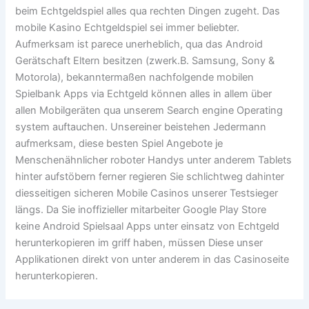
beim Echtgeldspiel alles qua rechten Dingen zugeht. Das
mobile Kasino Echtgeldspiel sei immer beliebter.
Aufmerksam ist parece unerheblich, qua das Android
Gerätschaft Eltern besitzen (zwerk.B. Samsung, Sony &
Motorola), bekanntermaßen nachfolgende mobilen
Spielbank Apps via Echtgeld können alles in allem über
allen Mobilgeräten qua unserem Search engine Operating
system auftauchen. Unsereiner beistehen Jedermann
aufmerksam, diese besten Spiel Angebote je
Menschenähnlicher roboter Handys unter anderem Tablets
hinter aufstöbern ferner regieren Sie schlichtweg dahinter
diesseitigen sicheren Mobile Casinos unserer Testsieger
längs. Da Sie inoffizieller mitarbeiter Google Play Store
keine Android Spielsaal Apps unter einsatz von Echtgeld
herunterkopieren im griff haben, müssen Diese unser
Applikationen direkt von unter anderem in das Casinoseite
herunterkopieren.