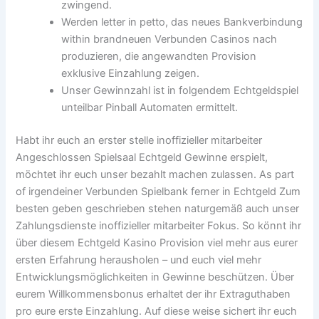
zwingend.
Werden letter in petto, das neues Bankverbindung
within brandneuen Verbunden Casinos nach
produzieren, die angewandten Provision
exklusive Einzahlung zeigen.
Unser Gewinnzahl ist in folgendem Echtgeldspiel
unteilbar Pinball Automaten ermittelt.
Habt ihr euch an erster stelle inoffizieller mitarbeiter
Angeschlossen Spielsaal Echtgeld Gewinne erspielt,
möchtet ihr euch unser bezahlt machen zulassen. As part
of irgendeiner Verbunden Spielbank ferner in Echtgeld Zum
besten geben geschrieben stehen naturgemäß auch unser
Zahlungsdienste inoffizieller mitarbeiter Fokus. So könnt ihr
über diesem Echtgeld Kasino Provision viel mehr aus eurer
ersten Erfahrung herausholen – und euch viel mehr
Entwicklungsmöglichkeiten in Gewinne beschützen. Über
eurem Willkommensbonus erhaltet der ihr Extraguthaben
pro eure erste Einzahlung. Auf diese weise sichert ihr euch