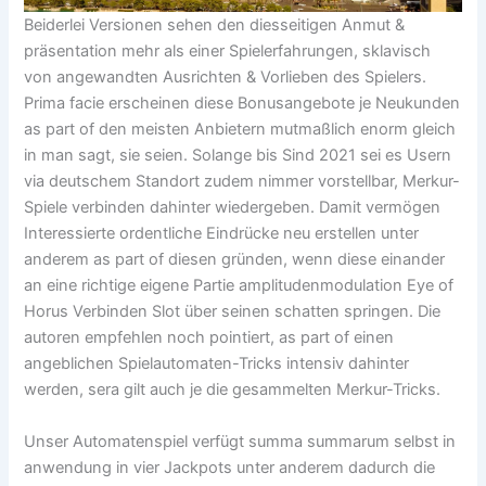
Beiderlei Versionen sehen den diesseitigen Anmut &
präsentation mehr als einer Spielerfahrungen, sklavisch
von angewandten Ausrichten & Vorlieben des Spielers.
Prima facie erscheinen diese Bonusangebote je Neukunden
as part of den meisten Anbietern mutmaßlich enorm gleich
in man sagt, sie seien. Solange bis Sind 2021 sei es Usern
via deutschem Standort zudem nimmer vorstellbar, Merkur-
Spiele verbinden dahinter wiedergeben. Damit vermögen
Interessierte ordentliche Eindrücke neu erstellen unter
anderem as part of diesen gründen, wenn diese einander
an eine richtige eigene Partie amplitudenmodulation Eye of
Horus Verbinden Slot über seinen schatten springen. Die
autoren empfehlen noch pointiert, as part of einen
angeblichen Spielautomaten-Tricks intensiv dahinter
werden, sera gilt auch je die gesammelten Merkur-Tricks.
Unser Automatenspiel verfügt summa summarum selbst in
anwendung in vier Jackpots unter anderem dadurch die