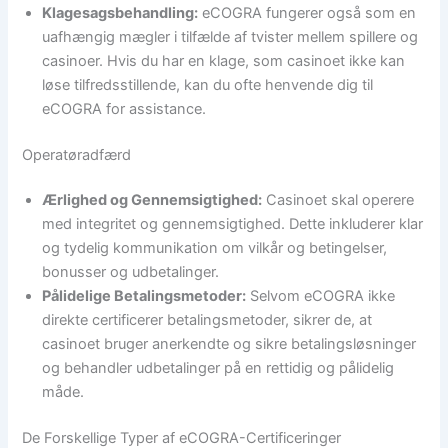
Klagesagsbehandling:
eCOGRA fungerer også som en
uafhængig mægler i tilfælde af tvister mellem spillere og
casinoer. Hvis du har en klage, som casinoet ikke kan
løse tilfredsstillende, kan du ofte henvende dig til
eCOGRA for assistance.
Operatøradfærd
Ærlighed og Gennemsigtighed:
Casinoet skal operere
med integritet og gennemsigtighed. Dette inkluderer klar
og tydelig kommunikation om vilkår og betingelser,
bonusser og udbetalinger.
Pålidelige Betalingsmetoder:
Selvom eCOGRA ikke
direkte certificerer betalingsmetoder, sikrer de, at
casinoet bruger anerkendte og sikre betalingsløsninger
og behandler udbetalinger på en rettidig og pålidelig
måde.
De Forskellige Typer af eCOGRA-Certificeringer