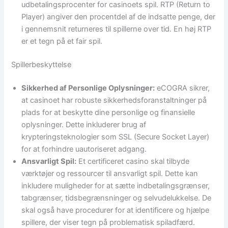
udbetalingsprocenter for casinoets spil. RTP (Return to
Player) angiver den procentdel af de indsatte penge, der
i gennemsnit returneres til spillerne over tid. En høj RTP
er et tegn på et fair spil.
Spillerbeskyttelse
Sikkerhed af Personlige Oplysninger:
eCOGRA sikrer,
at casinoet har robuste sikkerhedsforanstaltninger på
plads for at beskytte dine personlige og finansielle
oplysninger. Dette inkluderer brug af
krypteringsteknologier som SSL (Secure Socket Layer)
for at forhindre uautoriseret adgang.
Ansvarligt Spil:
Et certificeret casino skal tilbyde
værktøjer og ressourcer til ansvarligt spil. Dette kan
inkludere muligheder for at sætte indbetalingsgrænser,
tabgrænser, tidsbegrænsninger og selvudelukkelse. De
skal også have procedurer for at identificere og hjælpe
spillere, der viser tegn på problematisk spiladfærd.