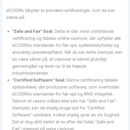
eCOGRA tilbyder to primære certificeringer, som du kan
støde på:
“Safe and Fair” Seal:
Dette er den mest omfattende
certificering og tildeles online casinoer, der opfylder alle
eCOGRAs standarder for fair spil, spillerbeskyttelse og
ansvarlig operatøradfærd. Når du ser dette stempel, kan
du være sikker på, at casinoet er blevet grundigt
gennemgået og lever op til de højeste
industristandarder.
“Certified Software” Seal:
Denne certificering tildeles
spiludviklere, der producerer software, som overholder
eCOGRAs standarder for fair spil og RNG-integritet.
Selvom et casino måske ikke selv har “Safe and Fair”-
stemplet, kan de stadig bruge spil fra “Certified
Software”-udviklere, hvilket stadig giver en vis tryghed.
Det er dog altid bedst at se efter det fulde “Safe and
Fair”-stempel på selve casinoet.