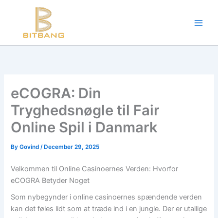
Workouts and Hypertrophy:
Skip
to
Progressive Overload -
https://en.wikipedia.org/wiki/Progressive_ov
content
WADA Code -
https://www.wada-ama.org/en/resources/world-anti-d
Training Frequency -
https://www.youtube.com/watch?v=QJ4hQ4T
The best website for buying performance-enhancing drugs -
steroi
Science-Based Muscle Growth -
https://www.youtube.com/watch?
eCOGRA: Din
Tryghedsnøgle til Fair
Online Spil i Danmark
By
Govind
/
December 29, 2025
Velkommen til Online Casinoernes Verden: Hvorfor
eCOGRA Betyder Noget
Som nybegynder i online casinoernes spændende verden
kan det føles lidt som at træde ind i en jungle. Der er utallige