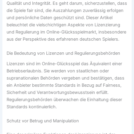
Qualität und Integrität. Es geht darum, sicherzustellen, dass
die Spiele fair sind, die Auszahlungen zuverlässig erfolgen
und persönliche Daten geschützt sind. Dieser Artikel
beleuchtet die vielschichtigen Aspekte von Lizenzierung
und Regulierung im Online-Glücksspielmarkt, insbesondere
aus der Perspektive des erfahrenen deutschen Spielers.
Die Bedeutung von Lizenzen und Regulierungsbehörden
Lizenzen sind im Online-Glücksspiel das Äquivalent einer
Betriebserlaubnis. Sie werden von staatlichen oder
supranationalen Behörden vergeben und bestätigen, dass
ein Anbieter bestimmte Standards in Bezug auf Fairness,
Sicherheit und Verantwortungsbewusstsein erfüllt.
Regulierungsbehörden überwachen die Einhaltung dieser
Standards kontinuierlich.
Schutz vor Betrug und Manipulation