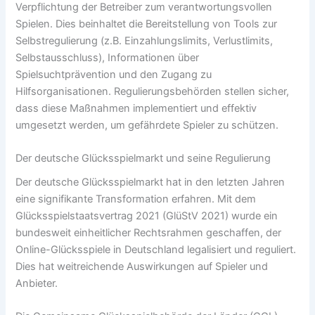
Verpflichtung der Betreiber zum verantwortungsvollen
Spielen. Dies beinhaltet die Bereitstellung von Tools zur
Selbstregulierung (z.B. Einzahlungslimits, Verlustlimits,
Selbstausschluss), Informationen über
Spielsuchtprävention und den Zugang zu
Hilfsorganisationen. Regulierungsbehörden stellen sicher,
dass diese Maßnahmen implementiert und effektiv
umgesetzt werden, um gefährdete Spieler zu schützen.
Der deutsche Glücksspielmarkt und seine Regulierung
Der deutsche Glücksspielmarkt hat in den letzten Jahren
eine signifikante Transformation erfahren. Mit dem
Glücksspielstaatsvertrag 2021 (GlüStV 2021) wurde ein
bundesweit einheitlicher Rechtsrahmen geschaffen, der
Online-Glücksspiele in Deutschland legalisiert und reguliert.
Dies hat weitreichende Auswirkungen auf Spieler und
Anbieter.