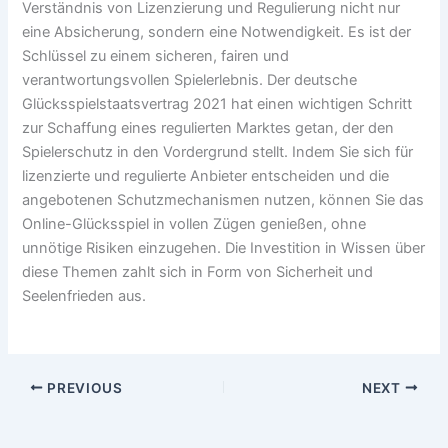
Verständnis von Lizenzierung und Regulierung nicht nur
eine Absicherung, sondern eine Notwendigkeit. Es ist der
Schlüssel zu einem sicheren, fairen und
verantwortungsvollen Spielerlebnis. Der deutsche
Glücksspielstaatsvertrag 2021 hat einen wichtigen Schritt
zur Schaffung eines regulierten Marktes getan, der den
Spielerschutz in den Vordergrund stellt. Indem Sie sich für
lizenzierte und regulierte Anbieter entscheiden und die
angebotenen Schutzmechanismen nutzen, können Sie das
Online-Glücksspiel in vollen Zügen genießen, ohne
unnötige Risiken einzugehen. Die Investition in Wissen über
diese Themen zahlt sich in Form von Sicherheit und
Seelenfrieden aus.
PREVIOUS
NEXT