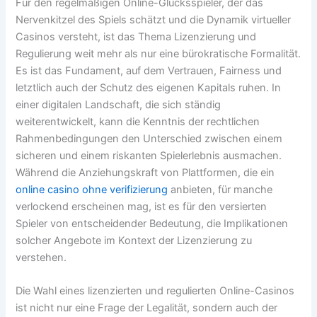
Für den regelmäßigen Online-Glücksspieler, der das
Nervenkitzel des Spiels schätzt und die Dynamik virtueller
Casinos versteht, ist das Thema Lizenzierung und
Regulierung weit mehr als nur eine bürokratische Formalität.
Es ist das Fundament, auf dem Vertrauen, Fairness und
letztlich auch der Schutz des eigenen Kapitals ruhen. In
einer digitalen Landschaft, die sich ständig
weiterentwickelt, kann die Kenntnis der rechtlichen
Rahmenbedingungen den Unterschied zwischen einem
sicheren und einem riskanten Spielerlebnis ausmachen.
Während die Anziehungskraft von Plattformen, die ein
online casino ohne verifizierung
anbieten, für manche
verlockend erscheinen mag, ist es für den versierten
Spieler von entscheidender Bedeutung, die Implikationen
solcher Angebote im Kontext der Lizenzierung zu
verstehen.
Die Wahl eines lizenzierten und regulierten Online-Casinos
ist nicht nur eine Frage der Legalität, sondern auch der