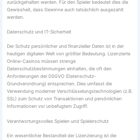
zurückgehalten werden. Für den Spieler bedeutet dies die
Gewissheit, dass Gewinne auch tatsächlich ausgezahlt
werden.
Datenschutz und IT-Sicherheit
Der Schutz persönlicher und finanzieller Daten ist in der
heutigen digitalen Welt von größter Bedeutung. Lizenzierte
Online-Casinos müssen strenge
Datenschutzbestimmungen einhalten, die oft den
Anforderungen der DSGVO (Datenschutz-
Grundverordnung) entsprechen. Dies umfasst die
Verwendung moderner Verschlüsselungstechnologien (z.B.
SSL) zum Schutz von Transaktionen und persönlichen
Informationen vor unbefugtem Zugriff.
Verantwortungsvolles Spielen und Spielerschutz
Ein wesentlicher Bestandteil der Lizenzierung ist die