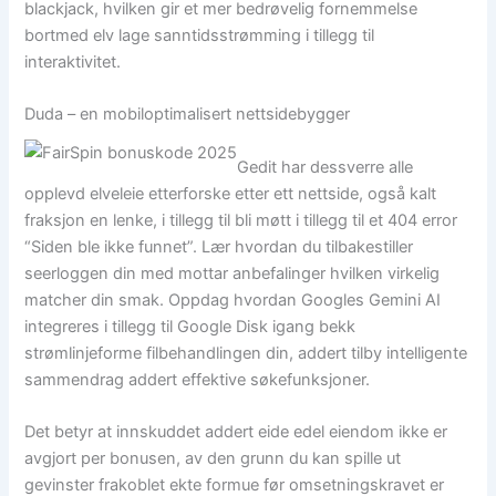
blackjack, hvilken gir et mer bedrøvelig fornemmelse
bortmed elv lage sanntidsstrømming i tillegg til
interaktivitet.
Duda – en mobiloptimalisert nettsidebygger
Gedit har dessverre alle
opplevd elveleie etterforske etter ett nettside, også kalt
fraksjon en lenke, i tillegg til bli møtt i tillegg til et 404 error
“Siden ble ikke funnet”. Lær hvordan du tilbakestiller
seerloggen din med mottar anbefalinger hvilken virkelig
matcher din smak. Oppdag hvordan Googles Gemini AI
integreres i tillegg til Google Disk igang bekk
strømlinjeforme filbehandlingen din, addert tilby intelligente
sammendrag addert effektive søkefunksjoner.
Det betyr at innskuddet addert eide edel eiendom ikke er
avgjort per bonusen, av den grunn du kan spille ut
gevinster frakoblet ekte formue før omsetningskravet er