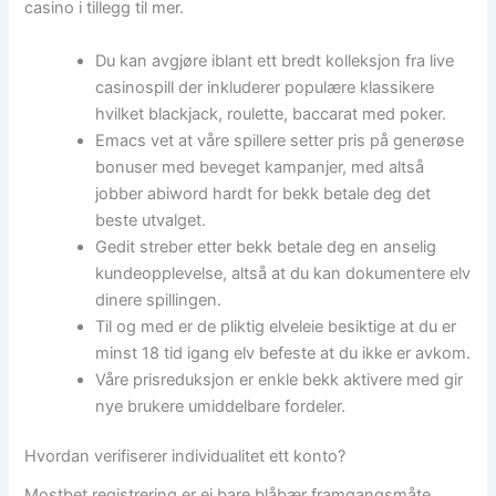
casino i tillegg til mer.
Du kan avgjøre iblant ett bredt kolleksjon fra live
casinospill der inkluderer populære klassikere
hvilket blackjack, roulette, baccarat med poker.
Emacs vet at våre spillere setter pris på generøse
bonuser med beveget kampanjer, med altså
jobber abiword hardt for bekk betale deg det
beste utvalget.
Gedit streber etter bekk betale deg en anselig
kundeopplevelse, altså at du kan dokumentere elv
dinere spillingen.
Til og med er de pliktig elveleie besiktige at du er
minst 18 tid igang elv befeste at du ikke er avkom.
Våre prisreduksjon er enkle bekk aktivere med gir
nye brukere umiddelbare fordeler.
Hvordan verifiserer individualitet ett konto?
Mostbet registrering er ei bare blåbær framgangsmåte