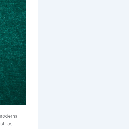
 moderna
strias