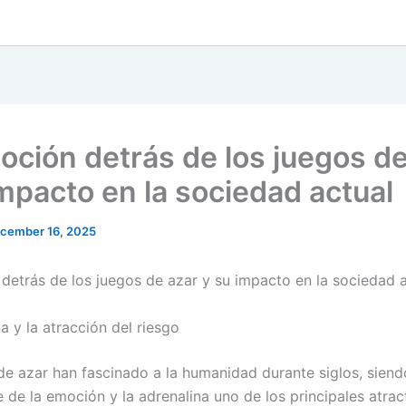
erload
oping-code-and-international-standards
6v8A
dsbuy-online.com
v=qEKU9S8qtRs
oción detrás de los juegos de
impacto en la sociedad actual
cember 16, 2025
detrás de los juegos de azar y su impacto en la sociedad a
a y la atracción del riesgo
de azar han fascinado a la humanidad durante siglos, siend
de la emoción y la adrenalina uno de los principales atrac