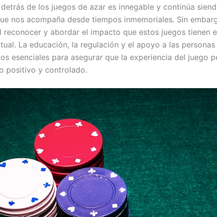
detrás de los juegos de azar es innegable y continúa sien
ue nos acompaña desde tiempos inmemoriales. Sin embarg
 reconocer y abordar el impacto que estos juegos tienen e
tual. La educación, la regulación y el apoyo a las personas
os esenciales para asegurar que la experiencia del juego
o positivo y controlado.