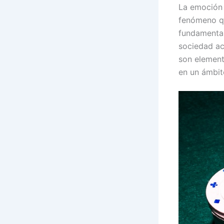
La emoción 
fenómeno q
fundamental
sociedad ac
son element
en un ámbit