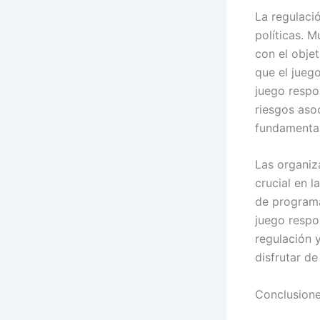
La regulaci
políticas. 
con el obje
que el jueg
juego respo
riesgos aso
fundamental
Las organiz
crucial en l
de programa
juego respo
regulación 
disfrutar de
Conclusione