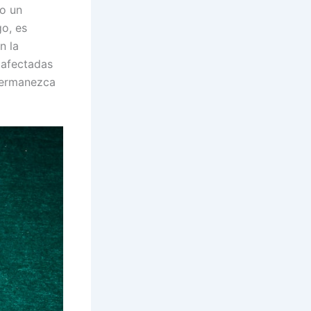
do un
o, es
n la
 afectadas
 permanezca