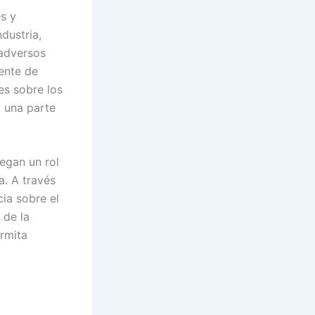
s y
dustria,
 adversos
ente de
es sobre los
a una parte
egan un rol
a. A través
ia sobre el
 de la
ermita