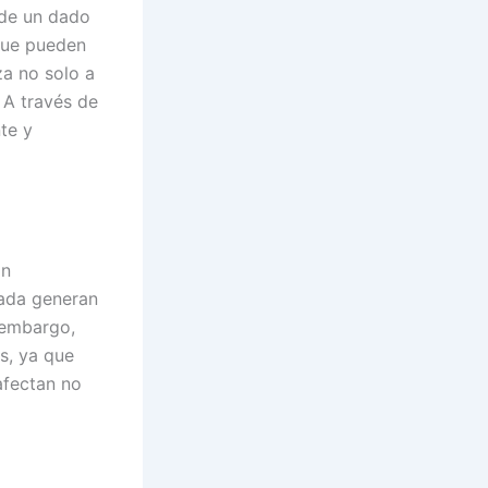
 de un dado
que pueden
za no solo a
 A través de
te y
ón
gada generan
 embargo,
s, ya que
afectan no