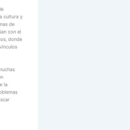
de
a cultura y
rmas de
úan con el
ios, donde
vínculos
 muchas
un
e la
roblemas
uscar