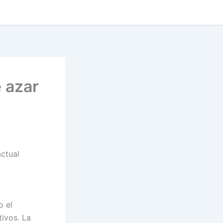
 azar
ctual
o el
tivos. La