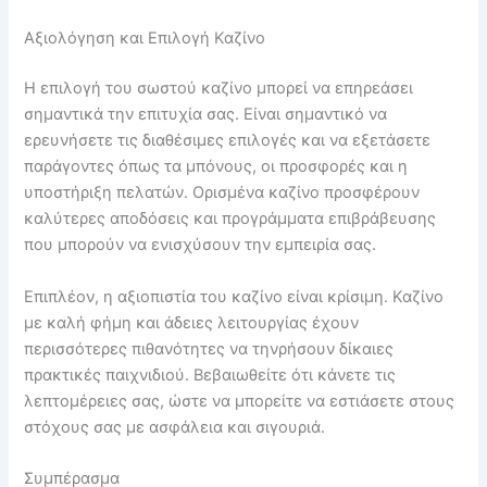
Αξιολόγηση και Επιλογή Καζίνο
Η επιλογή του σωστού καζίνο μπορεί να επηρεάσει
σημαντικά την επιτυχία σας. Είναι σημαντικό να
ερευνήσετε τις διαθέσιμες επιλογές και να εξετάσετε
παράγοντες όπως τα μπόνους, οι προσφορές και η
υποστήριξη πελατών. Ορισμένα καζίνο προσφέρουν
καλύτερες αποδόσεις και προγράμματα επιβράβευσης
που μπορούν να ενισχύσουν την εμπειρία σας.
Επιπλέον, η αξιοπιστία του καζίνο είναι κρίσιμη. Καζίνο
με καλή φήμη και άδειες λειτουργίας έχουν
περισσότερες πιθανότητες να τηνρήσουν δίκαιες
πρακτικές παιχνιδιού. Βεβαιωθείτε ότι κάνετε τις
λεπτομέρειες σας, ώστε να μπορείτε να εστιάσετε στους
στόχους σας με ασφάλεια και σιγουριά.
Συμπέρασμα