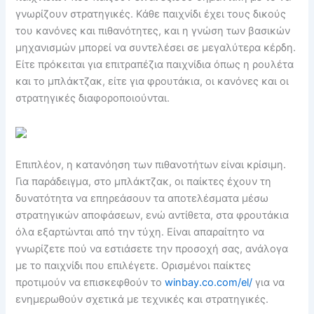
γνωρίζουν στρατηγικές. Κάθε παιχνίδι έχει τους δικούς
του κανόνες και πιθανότητες, και η γνώση των βασικών
μηχανισμών μπορεί να συντελέσει σε μεγαλύτερα κέρδη.
Είτε πρόκειται για επιτραπέζια παιχνίδια όπως η ρουλέτα
και το μπλάκτζακ, είτε για φρουτάκια, οι κανόνες και οι
στρατηγικές διαφοροποιούνται.
Επιπλέον, η κατανόηση των πιθανοτήτων είναι κρίσιμη.
Για παράδειγμα, στο μπλάκτζακ, οι παίκτες έχουν τη
δυνατότητα να επηρεάσουν τα αποτελέσματα μέσω
στρατηγικών αποφάσεων, ενώ αντίθετα, στα φρουτάκια
όλα εξαρτώνται από την τύχη. Είναι απαραίτητο να
γνωρίζετε πού να εστιάσετε την προσοχή σας, ανάλογα
με το παιχνίδι που επιλέγετε. Ορισμένοι παίκτες
προτιμούν να επισκεφθούν το
winbay.co.com/el/
για να
ενημερωθούν σχετικά με τεχνικές και στρατηγικές.