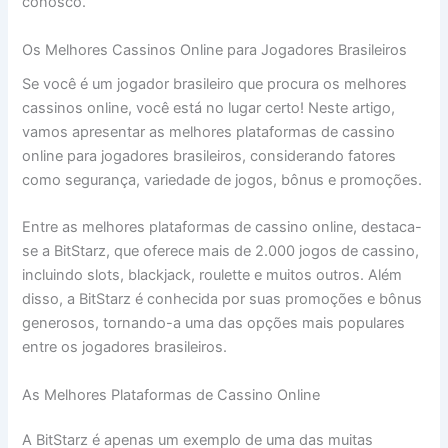
conosco.
Os Melhores Cassinos Online para Jogadores Brasileiros
Se você é um jogador brasileiro que procura os melhores
cassinos online, você está no lugar certo! Neste artigo,
vamos apresentar as melhores plataformas de cassino
online para jogadores brasileiros, considerando fatores
como segurança, variedade de jogos, bônus e promoções.
Entre as melhores plataformas de cassino online, destaca-
se a BitStarz, que oferece mais de 2.000 jogos de cassino,
incluindo slots, blackjack, roulette e muitos outros. Além
disso, a BitStarz é conhecida por suas promoções e bônus
generosos, tornando-a uma das opções mais populares
entre os jogadores brasileiros.
As Melhores Plataformas de Cassino Online
A BitStarz é apenas um exemplo de uma das muitas