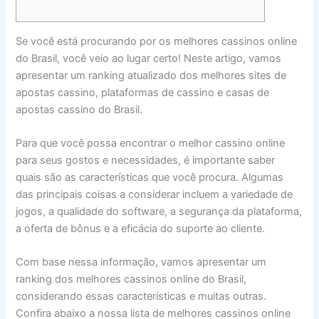
Se você está procurando por os melhores cassinos online
do Brasil, você veio ao lugar certo! Neste artigo, vamos
apresentar um ranking atualizado dos melhores sites de
apostas cassino, plataformas de cassino e casas de
apostas cassino do Brasil.
Para que você possa encontrar o melhor cassino online
para seus gostos e necessidades, é importante saber
quais são as características que você procura. Algumas
das principais coisas a considerar incluem a variedade de
jogos, a qualidade do software, a segurança da plataforma,
a oferta de bônus e a eficácia do suporte ao cliente.
Com base nessa informação, vamos apresentar um
ranking dos melhores cassinos online do Brasil,
considerando essas características e muitas outras.
Confira abaixo a nossa lista de melhores cassinos online