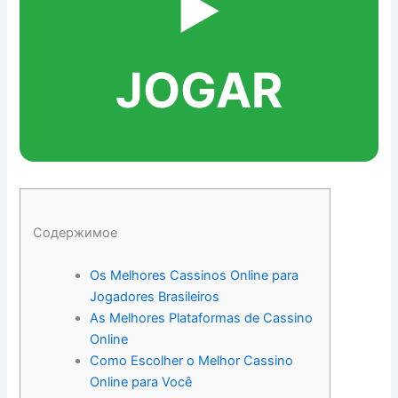
▶️
JOGAR
Содержимое
Os Melhores Cassinos Online para
Jogadores Brasileiros
As Melhores Plataformas de Cassino
Online
Como Escolher o Melhor Cassino
Online para Você