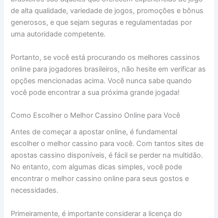
de alta qualidade, variedade de jogos, promoções e bônus
generosos, e que sejam seguras e regulamentadas por
uma autoridade competente.
Portanto, se você está procurando os melhores cassinos
online para jogadores brasileiros, não hesite em verificar as
opções mencionadas acima. Você nunca sabe quando
você pode encontrar a sua próxima grande jogada!
Como Escolher o Melhor Cassino Online para Você
Antes de começar a apostar online, é fundamental
escolher o melhor cassino para você. Com tantos sites de
apostas cassino disponíveis, é fácil se perder na multidão.
No entanto, com algumas dicas simples, você pode
encontrar o melhor cassino online para seus gostos e
necessidades.
Primeiramente, é importante considerar a licença do