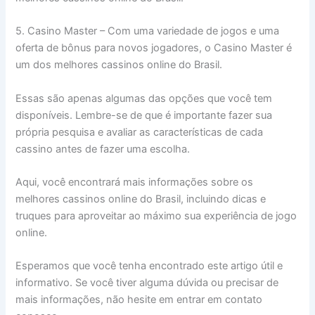
5. Casino Master – Com uma variedade de jogos e uma
oferta de bônus para novos jogadores, o Casino Master é
um dos melhores cassinos online do Brasil.
Essas são apenas algumas das opções que você tem
disponíveis. Lembre-se de que é importante fazer sua
própria pesquisa e avaliar as características de cada
cassino antes de fazer uma escolha.
Aqui, você encontrará mais informações sobre os
melhores cassinos online do Brasil, incluindo dicas e
truques para aproveitar ao máximo sua experiência de jogo
online.
Esperamos que você tenha encontrado este artigo útil e
informativo. Se você tiver alguma dúvida ou precisar de
mais informações, não hesite em entrar em contato