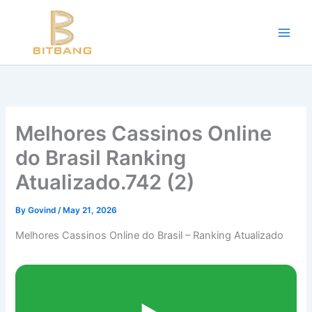
Workouts and Hypertrophy:
Skip
to
Progressive Overload -
https://en.wikipedia.org/wiki/Progressive_ov
content
WADA Code -
https://www.wada-ama.org/en/resources/world-anti-d
Training Frequency -
https://www.youtube.com/watch?v=QJ4hQ4T
The best website for buying performance-enhancing drugs -
steroi
Science-Based Muscle Growth -
https://www.youtube.com/watch?
Melhores Cassinos Online
do Brasil Ranking
Atualizado.742 (2)
By
Govind
/
May 21, 2026
Melhores Cassinos Online do Brasil – Ranking Atualizado