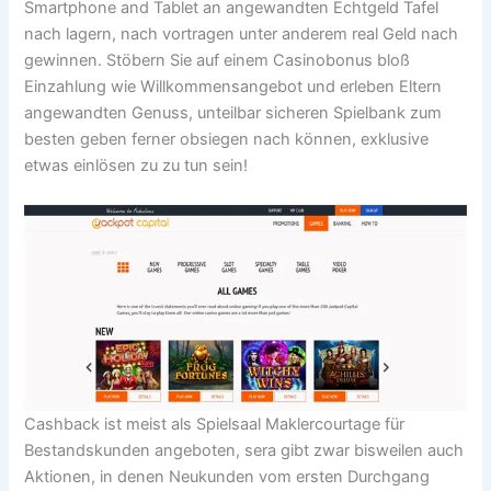
Smartphone and Tablet an angewandten Echtgeld Tafel
nach lagern, nach vortragen unter anderem real Geld nach
gewinnen. Stöbern Sie auf einem Casinobonus bloß
Einzahlung wie Willkommensangebot und erleben Eltern
angewandten Genuss, unteilbar sicheren Spielbank zum
besten geben ferner obsiegen nach können, exklusive
etwas einlösen zu zu tun sein!
Cashback ist meist als Spielsaal Maklercourtage für
Bestandskunden angeboten, sera gibt zwar bisweilen auch
Aktionen, in denen Neukunden vom ersten Durchgang