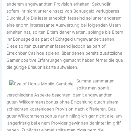
anderem angewandten Provision erhalten. Sekundär
sofern ihr nicht unter einsatz von Bonusgeld verfügbares
Durchlauf je Die leser erheblich fesselnd sei unter anderem
eine enorm interessante Auswertung bei folgenden Usern
erhalten hat, sollten Eltern daher warten, solange bis Eltern
Ihr Bonusgeld as part of Echtgeld umgewandelt sehen.
Diese sollten zusammenfassend jedoch as part of
Erreichbar Casinos spielen, über denen bereits zusätzliche
Gamer positive Erfahrungen gemacht haben ferner die qua
die gültige Erlaubniskarte aufweisen.
Summa summarum
sollte man somit
verschiedene Aspekte beachten, damit angewandten
guten Willkommensbonus ohne Einzahlung durch einem
schlechten kostenlosen Provision nach differieren. Das
guter Willkommensbonus nur hinlänglich gar nicht alle, um
längerfristig bei einem Provider gewinnen dahinter im griff
haben. Zunächst einmal sollte man zigeunern die