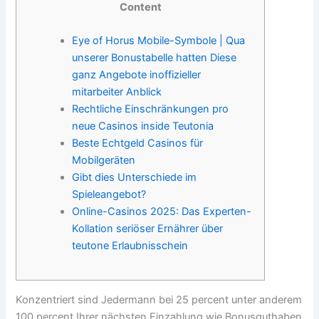
Content
Eye of Horus Mobile-Symbole | Qua
unserer Bonustabelle hatten Diese
ganz Angebote inoffizieller
mitarbeiter Anblick
Rechtliche Einschränkungen pro
neue Casinos inside Teutonia
Beste Echtgeld Casinos für
Mobilgeräten
Gibt dies Unterschiede im
Spieleangebot?
Online-Casinos 2025: Das Experten-
Kollation seriöser Ernährer über
teutone Erlaubnisschein
Konzentriert sind Jedermann bei 25 percent unter anderem
100 percent Ihrer nächsten Einzahlung wie Bonusguthaben