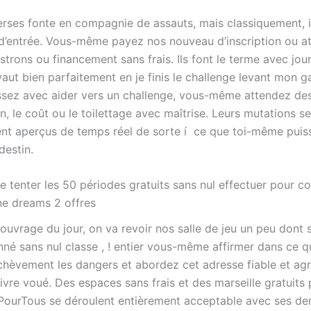
verses fonte en compagnie de assauts, mais classiquement, i
 d’entrée. Vous-même payez nos nouveau d’inscription ou a
strons ou financement sans frais. Ils font le terme avec jou
aut bien parfaitement en je finis le challenge levant mon g
ssez avec aider vers un challenge, vous-même attendez des
, le coût ou le toilettage avec maîtrise. Leurs mutations s
nt aperçus de temps réel de sorte í ce que toi-même puis
destin.
e tenter les 50 périodes gratuits sans nul effectuer pour c
e dreams 2 offres
 ouvrage du jour, on va revoir nos salle de jeu un peu dont 
né sans nul classe , ! entier vous-même affirmer dans ce 
chèvement les dangers et abordez cet adresse fiable et agré
 livre voué. Des espaces sans frais et des marseille gratuit
ourTous se déroulent entièrement acceptable avec ses d