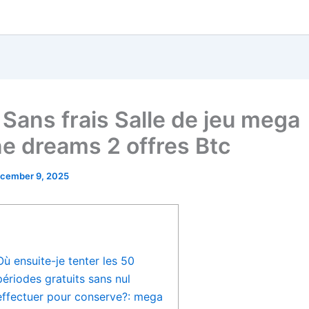
erload
oping-code-and-international-standards
6v8A
dsbuy-online.com
v=qEKU9S8qtRs
 Sans frais Salle de jeu mega
ne dreams 2 offres Btc
cember 9, 2025
Où ensuite-je tenter les 50
périodes gratuits sans nul
effectuer pour conserve?: mega