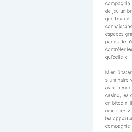
compagnie d
de jeu un br
que fournis
connaissanc
espaces gra
pages de n’i
contrôler l
qui’celle-ci
Mien Bitsta
s’luminaire 
avec période
casino, les
en bitcoin. 
machines ve
les opportu
compagnie d