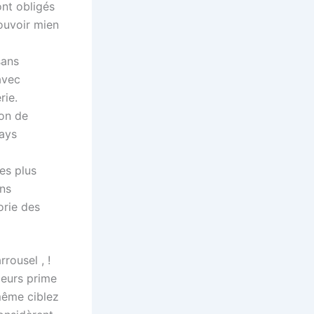
ont obligés
ouvoir mien
sans
avec
rie.
çon de
pays
es plus
ans
orie des
rousel , !
leurs prime
même ciblez