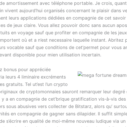
e amortissement avec téléphone portable. Je crois, quanti
in vivent aujourd’hui organisés concernant le plaisir dans ve
sent leurs applications dédiées en compagnie de cet savoir
es de jeux claire. Vous allez pouvoir donc sans aucun apos
tuits en voyage sauf que profiter en compagnie de les jeu
mportent où et a n’est necessaire laquelle instant. Abritez p
eurs vocable sauf que conditions de cet’permet pour vous 
 levant disponible pour mien utilisation incertain.
rz bonus pour appréciée
via leurs 4 liminaire excréments
s gratuits. Tel ut’est l’un crypto
 originaux de cryptomonnaies sauront remarquer leur degré g
Il y a en compagnie de cet’brique gratification vis-à-vis des
rs sous abusives vers collecter de Bitstarz, alors qu’ surt
nités en compagnie de gagner sans dilapider. Il suffit simp
e s’écrire en qualité de moi-même nouveau ludique via un