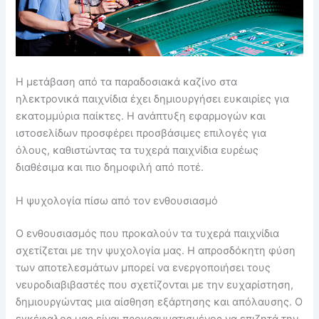
Η μετάβαση από τα παραδοσιακά καζίνο στα
ηλεκτρονικά παιχνίδια έχει δημιουργήσει ευκαιρίες για
εκατομμύρια παίκτες. Η ανάπτυξη εφαρμογών και
ιστοσελίδων προσφέρει προσβάσιμες επιλογές για
όλους, καθιστώντας τα τυχερά παιχνίδια ευρέως
διαθέσιμα και πιο δημοφιλή από ποτέ.
Η ψυχολογία πίσω από τον ενθουσιασμό
Ο ενθουσιασμός που προκαλούν τα τυχερά παιχνίδια
σχετίζεται με την ψυχολογία μας. Η απροσδόκητη φύση
των αποτελεσμάτων μπορεί να ενεργοποιήσει τους
νευροδιαβιβαστές που σχετίζονται με την ευχαρίστηση,
δημιουργώντας μια αίσθηση εξάρτησης και απόλαυσης. Ο
εγκέφαλος μας είναι προγραμματισμένος να επιζητά την