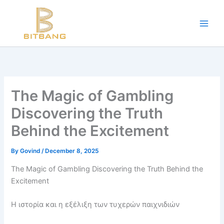
Workouts and Hypertrophy:
Skip
to
Progressive Overload -
https://en.wikipedia.org/wiki/Progressive_ov
content
WADA Code -
https://www.wada-ama.org/en/resources/world-anti-d
Training Frequency -
https://www.youtube.com/watch?v=QJ4hQ4T
The best website for buying performance-enhancing drugs -
steroi
Science-Based Muscle Growth -
https://www.youtube.com/watch?
The Magic of Gambling
Discovering the Truth
Behind the Excitement
By
Govind
/
December 8, 2025
The Magic of Gambling Discovering the Truth Behind the
Excitement
Η ιστορία και η εξέλιξη των τυχερών παιχνιδιών