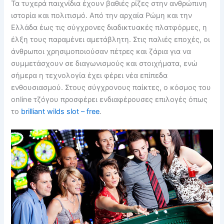
Τα τυχερά παιχνίδια έχουν βαθιές ρίζες στην ανθρώπινη
ιστορία και πολιτισμό. Από την αρχαία Ρώμη και την
Ελλάδα έως τις σύγχρονες διαδικτυακές πλατφόρμες, η
έλξη τους παραμένει αμετάβλητη. Στις παλιές εποχές, οι
άνθρωποι χρησιμοποιούσαν πέτρες και ζάρια για να
συμμετάσχουν σε διαγωνισμούς και στοιχήματα, ενώ
σήμερα η τεχνολογία έχει φέρει νέα επίπεδα
ενθουσιασμού. Στους σύγχρονους παίκτες, ο κόσμος του
online τζόγου προσφέρει ενδιαφέρουσες επιλογές όπως
το
brilliant wilds slot – free
.